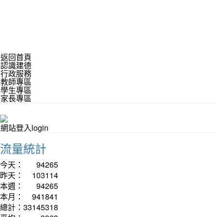
返回首頁
認識建德
行政服務
教師專區
學生專區
家長專區
網站登入login
流量統計
今天：
94265
昨天：
103114
本週：
94265
本月：
941841
總計：
33145318