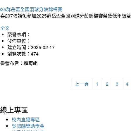
025群岳盃全國羽球分齡錦標賽
喜207張語恆參加2025群岳盃全國羽球分齡錦標賽榮獲低年級
詳全文
榮譽事項：
發佈單位：
建立時間：2025-02-17
瀏覽次數：474
榮譽發布者：體育組
上一頁
1
2
3
4
線上專區
校內直播專區
吳鴻麟獎助學金