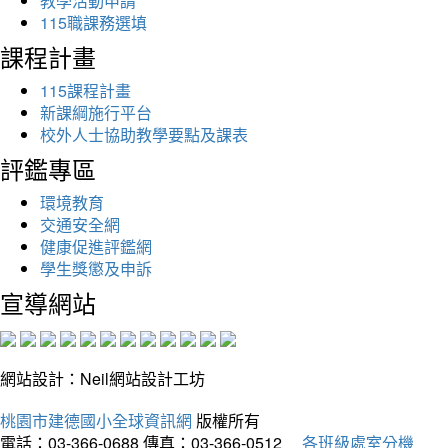
教學活動申請
115職課務選填
課程計畫
115課程計畫
新課綱施行平台
校外人士協助教學要點及課表
評鑑專區
環境教育
交通安全網
健康促進評鑑網
學生獎懲及申訴
宣導網站
網站設計：Neil網站設計工坊
桃園市建德國小全球資訊網
版權所有
電話：03-366-0688
傳真：03-366-0512
各班級處室分機