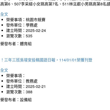
高第6、507李采緹小女跳高第7名、511林汯叡小男跳高第8
詳全文
榮譽事項：桃園市競賽
發佈單位：學務處
建立時間：2025-02-24
瀏覽次數：535
榮譽發布者：體育組
！三年三班吳埈安投稿國語日報，114/01/01榮獲刊登
詳全文
榮譽事項：
發佈單位：教務處
建立時間：2025-02-21
瀏覽次數：388
榮譽發布者：設備組