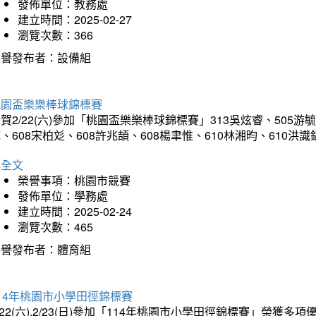
發佈單位：教務處
建立時間：2025-02-27
瀏覽次數：366
榮譽發布者：設備組
桃園盃樂樂棒球錦標賽
賀2/22(六)參加「桃園盃樂樂棒球錦標賽」313吳炫睿、505游毓
、608宋柏彣、608許兆頡、608楊聿惟、610林湘昀、610
詳全文
榮譽事項：桃園市競賽
發佈單位：學務處
建立時間：2025-02-24
瀏覽次數：465
榮譽發布者：體育組
14年桃園市小學田徑錦標賽
/22(六).2/23(日)參加「114年桃園市小學田徑錦標賽」榮獲