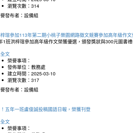
瀏覽次數：314
榮譽發布者：設備組
洪梓瑄參加113年第二期小桃子樂園網路徵文競賽參加高年級作文
年1班洪梓瑄參加高年級作文榮獲優選，頒發獎狀與300元圖書禮
詳全文
榮譽事項：
發佈單位：教務處
建立時間：2025-03-10
瀏覽次數：317
榮譽發布者：設備組
賀！五年一班盧俊誠投稿國語日報，榮獲刊登
詳全文
榮譽事項：