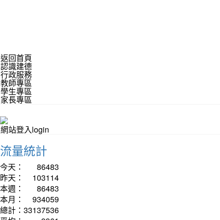
返回首頁
認識建德
行政服務
教師專區
學生專區
家長專區
網站登入login
流量統計
今天：
86483
昨天：
103114
本週：
86483
本月：
934059
總計：
33137536