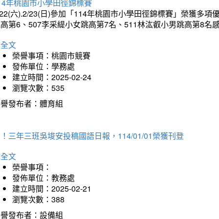
14年桃園市小學田徑錦標賽
/22(六).2/23(日)參加「114年桃園市小學田徑錦標賽」榮獲
高第6、507李采緹小女跳高第7名、511林汯叡小男跳高第8
詳全文
榮譽事項：桃園市競賽
發佈單位：學務處
建立時間：2025-02-24
瀏覽次數：535
榮譽發布者：體育組
！三年三班吳埈安投稿國語日報，114/01/01榮獲刊登
詳全文
榮譽事項：
發佈單位：教務處
建立時間：2025-02-21
瀏覽次數：388
榮譽發布者：設備組