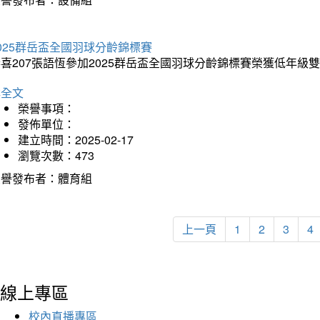
025群岳盃全國羽球分齡錦標賽
喜207張語恆參加2025群岳盃全國羽球分齡錦標賽榮獲低年級
詳全文
榮譽事項：
發佈單位：
建立時間：2025-02-17
瀏覽次數：473
榮譽發布者：體育組
上一頁
1
2
3
4
線上專區
校內直播專區