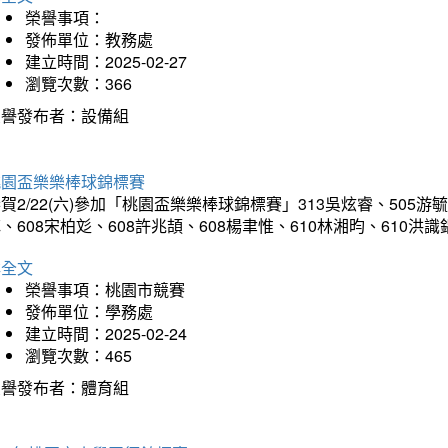
榮譽事項：
發佈單位：教務處
建立時間：2025-02-27
瀏覽次數：366
榮譽發布者：設備組
桃園盃樂樂棒球錦標賽
賀2/22(六)參加「桃園盃樂樂棒球錦標賽」313吳炫睿、505游毓
、608宋柏彣、608許兆頡、608楊聿惟、610林湘昀、610
詳全文
榮譽事項：桃園市競賽
發佈單位：學務處
建立時間：2025-02-24
瀏覽次數：465
榮譽發布者：體育組