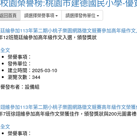
校園榮譽榜:桃園市建德國民小學-優
返回首頁
請選擇榮譽事項
請選擇發佈單位
簡廷綸參加113年第二期小桃子樂園網路徵文競賽參加高年級作文
5年12班簡廷綸參加高年級作文入選，頒發獎狀
詳全文
榮譽事項：
發佈單位：
建立時間：2025-03-10
瀏覽次數：344
榮譽發布者：設備組
徐翊維參加113年第二期小桃子樂園網路徵文競賽高年級作文榮獲
年7班徐翊維參加高年級作文榮獲佳作，頒發獎狀與200元圖書禮
詳全文
榮譽事項：