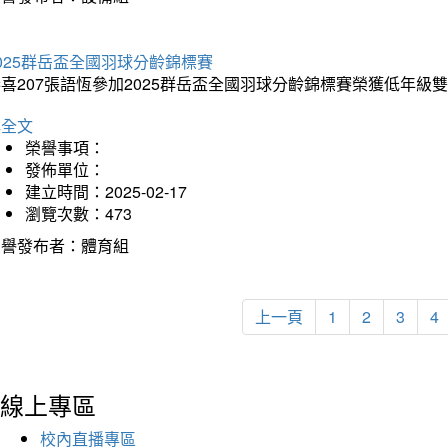
025群岳盃全國羽球分齡錦標賽
喜207張語恆參加2025群岳盃全國羽球分齡錦標賽榮獲低年級
詳全文
榮譽事項：
發佈單位：
建立時間：2025-02-17
瀏覽次數：473
榮譽發布者：體育組
上一頁
1
2
3
4
線上專區
校內直播專區