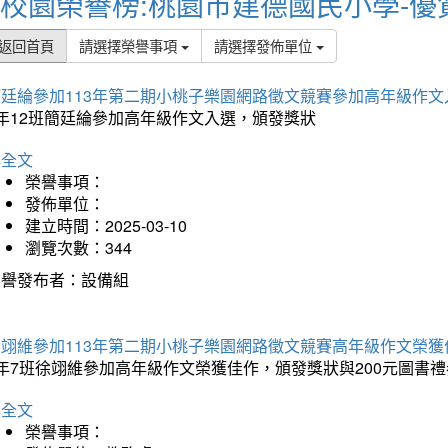
校園榮譽榜:桃園市建德國民小學-優
返回首頁
請選擇榮譽事項
請選擇發佈單位
簡廷綸參加113年第二期小桃子樂園網路徵文競賽參加高年級作文
5年12班簡廷綸參加高年級作文入選，頒發獎狀
詳全文
榮譽事項：
發佈單位：
建立時間：2025-03-10
瀏覽次數：344
榮譽發布者：設備組
徐翊維參加113年第二期小桃子樂園網路徵文競賽高年級作文榮獲
年7班徐翊維參加高年級作文榮獲佳作，頒發獎狀與200元圖書禮
詳全文
榮譽事項：