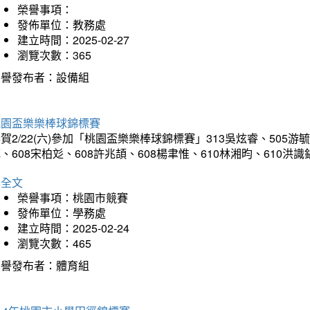
榮譽事項：
發佈單位：教務處
建立時間：2025-02-27
瀏覽次數：365
榮譽發布者：設備組
桃園盃樂樂棒球錦標賽
賀2/22(六)參加「桃園盃樂樂棒球錦標賽」313吳炫睿、505游毓
、608宋柏彣、608許兆頡、608楊聿惟、610林湘昀、610
詳全文
榮譽事項：桃園市競賽
發佈單位：學務處
建立時間：2025-02-24
瀏覽次數：465
榮譽發布者：體育組