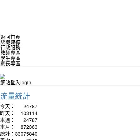
返回首頁
認識建德
行政服務
教師專區
學生專區
家長專區
網站登入login
流量統計
今天：
24787
昨天：
103114
本週：
24787
本月：
872363
總計：
33075840