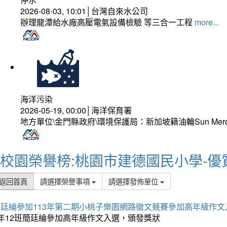
2026-08-03, 10:01│台灣自來水公司
辦理龍潭給水廠高壓電氣設備檢驗 等三合一工程
more...
海洋污染
2026-05-19, 00:00│海洋保育署
地方單位\金門縣政府\環境保護局：新加坡籍油輪Sun Mer
校園榮譽榜:桃園市建德國民小學-優
返回首頁
請選擇榮譽事項
請選擇發佈單位
簡廷綸參加113年第二期小桃子樂園網路徵文競賽參加高年級作文
5年12班簡廷綸參加高年級作文入選，頒發獎狀