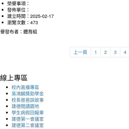
榮譽事項：
發佈單位：
建立時間：2025-02-17
瀏覽次數：473
榮譽發布者：體育組
上一頁
1
2
3
4
線上專區
校內直播專區
吳鴻麟獎助學金
校長爸爸說故事
建德閱讀園地
學生病假回報單
建德第一會議室
建德第二會議室