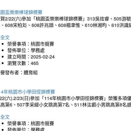
桃園盃樂樂棒球錦標賽
賀2/22(六)參加「桃園盃樂樂棒球錦標賽」313吳炫睿、505游毓
、608宋柏彣、608許兆頡、608楊聿惟、610林湘昀、610
詳全文
榮譽事項：桃園市競賽
發佈單位：學務處
建立時間：2025-02-24
瀏覽次數：465
榮譽發布者：體育組
14年桃園市小學田徑錦標賽
/22(六).2/23(日)參加「114年桃園市小學田徑錦標賽」榮獲
高第6、507李采緹小女跳高第7名、511林汯叡小男跳高第8
詳全文
榮譽事項：桃園市競賽
發佈單位：學務處