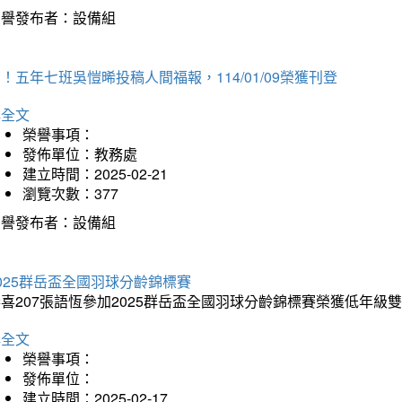
榮譽發布者：設備組
！五年七班吳愷晞投稿人間福報，114/01/09榮獲刊登
詳全文
榮譽事項：
發佈單位：教務處
建立時間：2025-02-21
瀏覽次數：377
榮譽發布者：設備組
025群岳盃全國羽球分齡錦標賽
喜207張語恆參加2025群岳盃全國羽球分齡錦標賽榮獲低年級
詳全文
榮譽事項：
發佈單位：
建立時間：2025-02-17