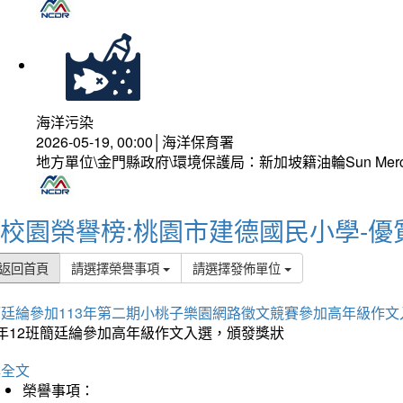
海洋污染
2026-05-19, 00:00│海洋保育署
地方單位\金門縣政府\環境保護局：新加坡籍油輪Sun Mer
校園榮譽榜:桃園市建德國民小學-優
返回首頁
請選擇榮譽事項
請選擇發佈單位
簡廷綸參加113年第二期小桃子樂園網路徵文競賽參加高年級作文
5年12班簡廷綸參加高年級作文入選，頒發獎狀
詳全文
榮譽事項：