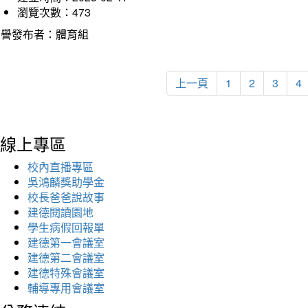
瀏覽次數：473
榮譽發布者：體育組
上一頁
1
2
3
4
線上專區
校內直播專區
吳鴻麟獎助學金
校長爸爸說故事
建德閱讀園地
學生病假回報單
建德第一會議室
建德第二會議室
建德特殊會議室
輔導專用會議室