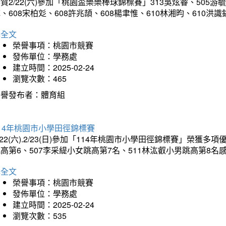
賀2/22(六)參加「桃園盃樂樂棒球錦標賽」313吳炫睿、505游毓
、608宋柏彣、608許兆頡、608楊聿惟、610林湘昀、610
詳全文
榮譽事項：桃園市競賽
發佈單位：學務處
建立時間：2025-02-24
瀏覽次數：465
榮譽發布者：體育組
14年桃園市小學田徑錦標賽
/22(六).2/23(日)參加「114年桃園市小學田徑錦標賽」榮獲
高第6、507李采緹小女跳高第7名、511林汯叡小男跳高第8
詳全文
榮譽事項：桃園市競賽
發佈單位：學務處
建立時間：2025-02-24
瀏覽次數：535