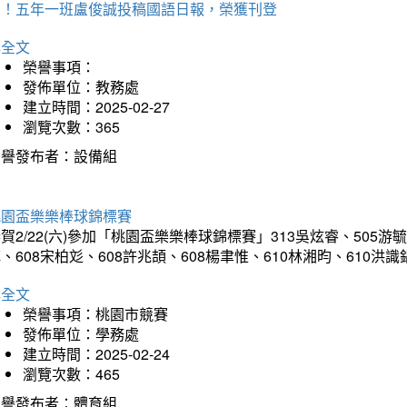
賀！五年一班盧俊誠投稿國語日報，榮獲刊登
詳全文
榮譽事項：
發佈單位：教務處
建立時間：2025-02-27
瀏覽次數：365
榮譽發布者：設備組
桃園盃樂樂棒球錦標賽
賀2/22(六)參加「桃園盃樂樂棒球錦標賽」313吳炫睿、505游毓
、608宋柏彣、608許兆頡、608楊聿惟、610林湘昀、610
詳全文
榮譽事項：桃園市競賽
發佈單位：學務處
建立時間：2025-02-24
瀏覽次數：465
榮譽發布者：體育組