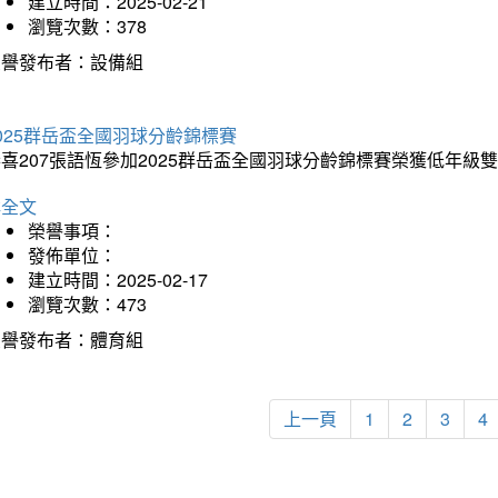
建立時間：2025-02-21
瀏覽次數：378
榮譽發布者：設備組
025群岳盃全國羽球分齡錦標賽
喜207張語恆參加2025群岳盃全國羽球分齡錦標賽榮獲低年級
詳全文
榮譽事項：
發佈單位：
建立時間：2025-02-17
瀏覽次數：473
榮譽發布者：體育組
上一頁
1
2
3
4