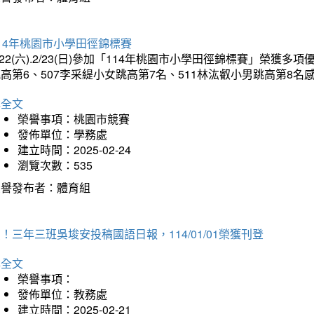
14年桃園市小學田徑錦標賽
/22(六).2/23(日)參加「114年桃園市小學田徑錦標賽」榮獲
高第6、507李采緹小女跳高第7名、511林汯叡小男跳高第8
詳全文
榮譽事項：桃園市競賽
發佈單位：學務處
建立時間：2025-02-24
瀏覽次數：535
榮譽發布者：體育組
！三年三班吳埈安投稿國語日報，114/01/01榮獲刊登
詳全文
榮譽事項：
發佈單位：教務處
建立時間：2025-02-21