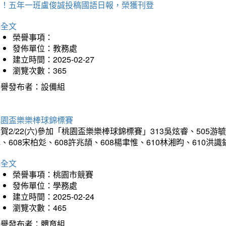
賀！五年一班盧俊誠投稿國語日報，榮獲刊登
詳全文
榮譽事項：
發佈單位：教務處
建立時間：2025-02-27
瀏覽次數：365
榮譽發布者：設備組
桃園盃樂樂棒球錦標賽
賀2/22(六)參加「桃園盃樂樂棒球錦標賽」313吳炫睿、505游毓
、608宋柏彣、608許兆頡、608楊聿惟、610林湘昀、610
詳全文
榮譽事項：桃園市競賽
發佈單位：學務處
建立時間：2025-02-24
瀏覽次數：465
榮譽發布者：體育組