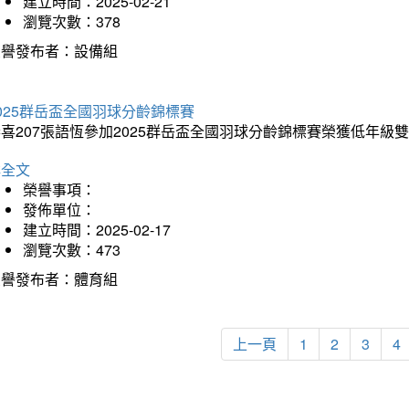
建立時間：2025-02-21
瀏覽次數：378
榮譽發布者：設備組
025群岳盃全國羽球分齡錦標賽
喜207張語恆參加2025群岳盃全國羽球分齡錦標賽榮獲低年級
詳全文
榮譽事項：
發佈單位：
建立時間：2025-02-17
瀏覽次數：473
榮譽發布者：體育組
上一頁
1
2
3
4