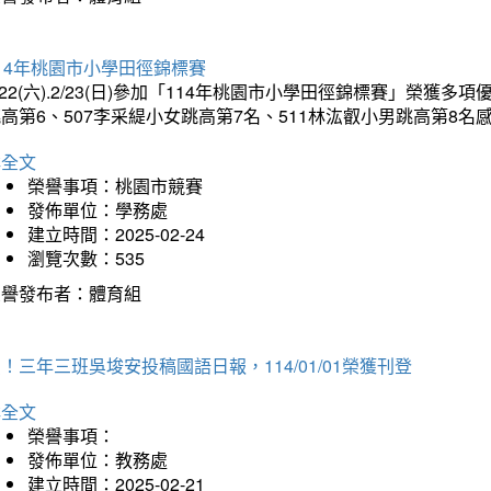
14年桃園市小學田徑錦標賽
/22(六).2/23(日)參加「114年桃園市小學田徑錦標賽」榮獲
高第6、507李采緹小女跳高第7名、511林汯叡小男跳高第8
詳全文
榮譽事項：桃園市競賽
發佈單位：學務處
建立時間：2025-02-24
瀏覽次數：535
榮譽發布者：體育組
！三年三班吳埈安投稿國語日報，114/01/01榮獲刊登
詳全文
榮譽事項：
發佈單位：教務處
建立時間：2025-02-21