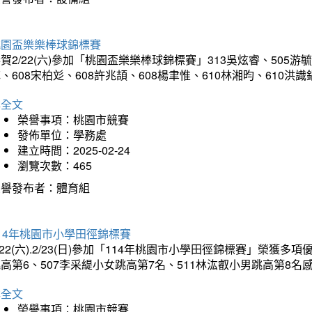
桃園盃樂樂棒球錦標賽
賀2/22(六)參加「桃園盃樂樂棒球錦標賽」313吳炫睿、505游毓
、608宋柏彣、608許兆頡、608楊聿惟、610林湘昀、610
詳全文
榮譽事項：桃園市競賽
發佈單位：學務處
建立時間：2025-02-24
瀏覽次數：465
榮譽發布者：體育組
14年桃園市小學田徑錦標賽
/22(六).2/23(日)參加「114年桃園市小學田徑錦標賽」榮獲
高第6、507李采緹小女跳高第7名、511林汯叡小男跳高第8
詳全文
榮譽事項：桃園市競賽