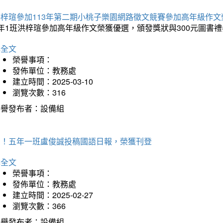
洪梓瑄參加113年第二期小桃子樂園網路徵文競賽參加高年級作文
年1班洪梓瑄參加高年級作文榮獲優選，頒發獎狀與300元圖書禮
詳全文
榮譽事項：
發佈單位：教務處
建立時間：2025-03-10
瀏覽次數：316
榮譽發布者：設備組
賀！五年一班盧俊誠投稿國語日報，榮獲刊登
詳全文
榮譽事項：
發佈單位：教務處
建立時間：2025-02-27
瀏覽次數：366
榮譽發布者：設備組