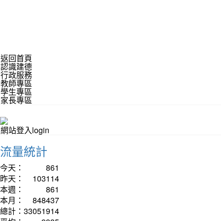
返回首頁
認識建德
行政服務
教師專區
學生專區
家長專區
網站登入login
流量統計
今天：
861
昨天：
103114
本週：
861
本月：
848437
總計：
33051914