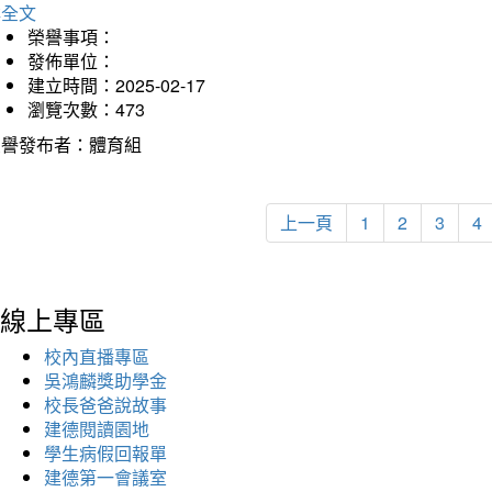
詳全文
榮譽事項：
發佈單位：
建立時間：2025-02-17
瀏覽次數：473
榮譽發布者：體育組
上一頁
1
2
3
4
線上專區
校內直播專區
吳鴻麟獎助學金
校長爸爸說故事
建德閱讀園地
學生病假回報單
建德第一會議室