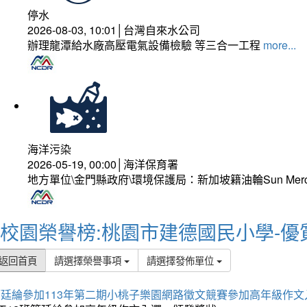
停水
2026-08-03, 10:01│台灣自來水公司
辦理龍潭給水廠高壓電氣設備檢驗 等三合一工程
more...
海洋污染
2026-05-19, 00:00│海洋保育署
地方單位\金門縣政府\環境保護局：新加坡籍油輪Sun Mer
校園榮譽榜:桃園市建德國民小學-優
返回首頁
請選擇榮譽事項
請選擇發佈單位
簡廷綸參加113年第二期小桃子樂園網路徵文競賽參加高年級作文