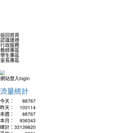
返回首頁
認識建德
行政服務
教師專區
學生專區
家長專區
網站登入login
流量統計
今天：
88767
昨天：
103114
本週：
88767
本月：
936343
總計：
33139820