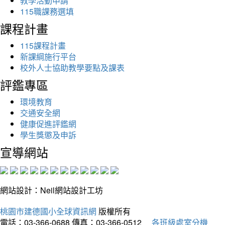
教學活動申請
115職課務選填
課程計畫
115課程計畫
新課綱施行平台
校外人士協助教學要點及課表
評鑑專區
環境教育
交通安全網
健康促進評鑑網
學生獎懲及申訴
宣導網站
網站設計：Neil網站設計工坊
桃園市建德國小全球資訊網
版權所有
電話：03-366-0688
傳真：03-366-0512
各班級處室分機