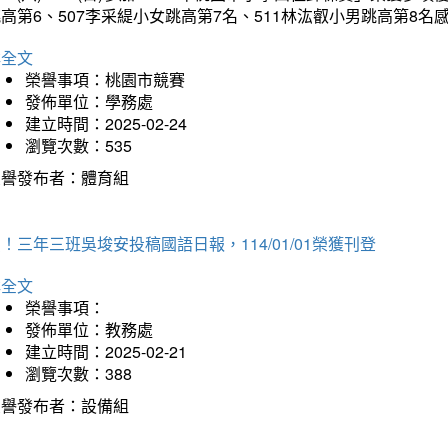
高第6、507李采緹小女跳高第7名、511林汯叡小男跳高第8
詳全文
榮譽事項：桃園市競賽
發佈單位：學務處
建立時間：2025-02-24
瀏覽次數：535
榮譽發布者：體育組
！三年三班吳埈安投稿國語日報，114/01/01榮獲刊登
詳全文
榮譽事項：
發佈單位：教務處
建立時間：2025-02-21
瀏覽次數：388
榮譽發布者：設備組