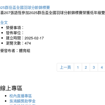
025群岳盃全國羽球分齡錦標賽
喜207張語恆參加2025群岳盃全國羽球分齡錦標賽榮獲低年級
詳全文
榮譽事項：
發佈單位：
建立時間：2025-02-17
瀏覽次數：474
榮譽發布者：體育組
上一頁
1
2
3
4
線上專區
校內直播專區
吳鴻麟獎助學金