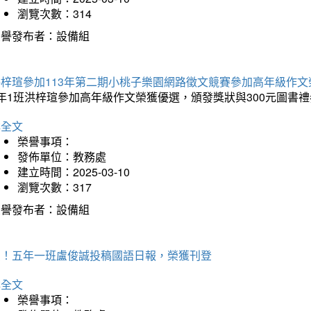
瀏覽次數：314
榮譽發布者：設備組
洪梓瑄參加113年第二期小桃子樂園網路徵文競賽參加高年級作文
年1班洪梓瑄參加高年級作文榮獲優選，頒發獎狀與300元圖書禮
詳全文
榮譽事項：
發佈單位：教務處
建立時間：2025-03-10
瀏覽次數：317
榮譽發布者：設備組
賀！五年一班盧俊誠投稿國語日報，榮獲刊登
詳全文
榮譽事項：