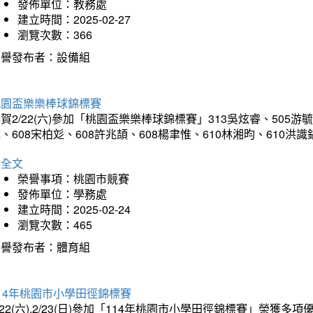
發佈單位：教務處
建立時間：2025-02-27
瀏覽次數：366
榮譽發布者：設備組
桃園盃樂樂棒球錦標賽
賀2/22(六)參加「桃園盃樂樂棒球錦標賽」313吳炫睿、505游毓
、608宋柏彣、608許兆頡、608楊聿惟、610林湘昀、610
詳全文
榮譽事項：桃園市競賽
發佈單位：學務處
建立時間：2025-02-24
瀏覽次數：465
榮譽發布者：體育組
14年桃園市小學田徑錦標賽
/22(六).2/23(日)參加「114年桃園市小學田徑錦標賽」榮獲