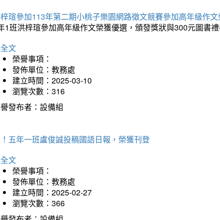
洪梓瑄參加113年第二期小桃子樂園網路徵文競賽參加高年級作文
年1班洪梓瑄參加高年級作文榮獲優選，頒發獎狀與300元圖書禮
詳全文
榮譽事項：
發佈單位：教務處
建立時間：2025-03-10
瀏覽次數：316
榮譽發布者：設備組
賀！五年一班盧俊誠投稿國語日報，榮獲刊登
詳全文
榮譽事項：
發佈單位：教務處
建立時間：2025-02-27
瀏覽次數：366
榮譽發布者：設備組