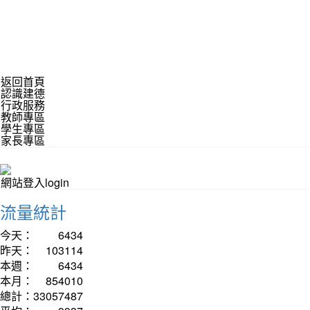
返回首頁
認識建德
行政服務
教師專區
學生專區
家長專區
網站登入login
流量統計
今天：
6434
昨天：
103114
本週：
6434
本月：
854010
總計：
33057487