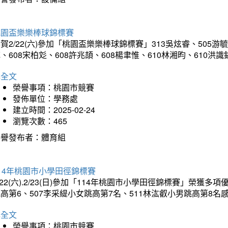
桃園盃樂樂棒球錦標賽
賀2/22(六)參加「桃園盃樂樂棒球錦標賽」313吳炫睿、505游毓
、608宋柏彣、608許兆頡、608楊聿惟、610林湘昀、610
詳全文
榮譽事項：桃園市競賽
發佈單位：學務處
建立時間：2025-02-24
瀏覽次數：465
榮譽發布者：體育組
14年桃園市小學田徑錦標賽
/22(六).2/23(日)參加「114年桃園市小學田徑錦標賽」榮獲
高第6、507李采緹小女跳高第7名、511林汯叡小男跳高第8
詳全文
榮譽事項：桃園市競賽