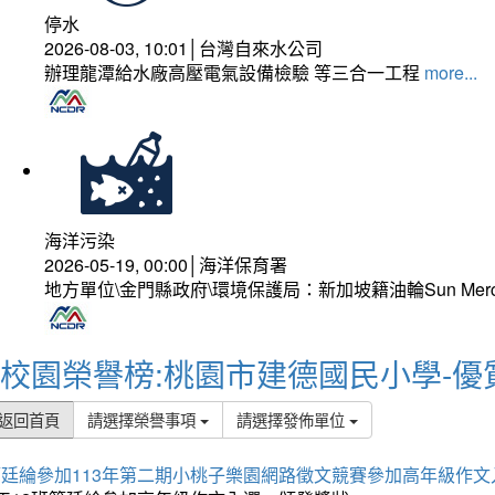
停水
2026-08-03, 10:01│台灣自來水公司
辦理龍潭給水廠高壓電氣設備檢驗 等三合一工程
more...
海洋污染
2026-05-19, 00:00│海洋保育署
地方單位\金門縣政府\環境保護局：新加坡籍油輪Sun Mer
校園榮譽榜:桃園市建德國民小學-優
返回首頁
請選擇榮譽事項
請選擇發佈單位
簡廷綸參加113年第二期小桃子樂園網路徵文競賽參加高年級作文