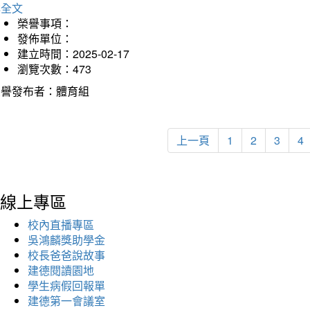
詳全文
榮譽事項：
發佈單位：
建立時間：2025-02-17
瀏覽次數：473
榮譽發布者：體育組
上一頁
1
2
3
4
線上專區
校內直播專區
吳鴻麟獎助學金
校長爸爸說故事
建德閱讀園地
學生病假回報單
建德第一會議室