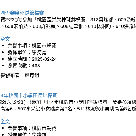
桃園盃樂樂棒球錦標賽
賀2/22(六)參加「桃園盃樂樂棒球錦標賽」313吳炫睿、505游毓
、608宋柏彣、608許兆頡、608楊聿惟、610林湘昀、610
詳全文
榮譽事項：桃園市競賽
發佈單位：學務處
建立時間：2025-02-24
瀏覽次數：465
榮譽發布者：體育組
14年桃園市小學田徑錦標賽
/22(六).2/23(日)參加「114年桃園市小學田徑錦標賽」榮獲
高第6、507李采緹小女跳高第7名、511林汯叡小男跳高第8
詳全文
榮譽事項：桃園市競賽
發佈單位：學務處