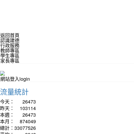
返回首頁
認識建德
行政服務
教師專區
學生專區
家長專區
網站登入login
流量統計
今天：
26473
昨天：
103114
本週：
26473
本月：
874049
總計：
33077526