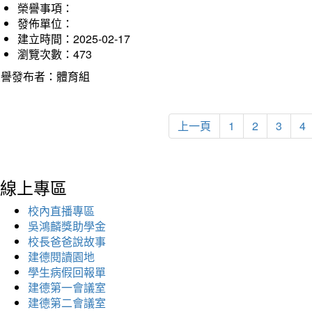
榮譽事項：
發佈單位：
建立時間：2025-02-17
瀏覽次數：473
榮譽發布者：體育組
上一頁
1
2
3
4
線上專區
校內直播專區
吳鴻麟獎助學金
校長爸爸說故事
建德閱讀園地
學生病假回報單
建德第一會議室
建德第二會議室