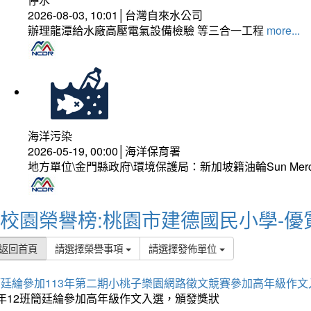
2026-08-03, 10:01│台灣自來水公司
辦理龍潭給水廠高壓電氣設備檢驗 等三合一工程
more...
海洋污染
2026-05-19, 00:00│海洋保育署
地方單位\金門縣政府\環境保護局：新加坡籍油輪Sun Mer
校園榮譽榜:桃園市建德國民小學-優
返回首頁
請選擇榮譽事項
請選擇發佈單位
簡廷綸參加113年第二期小桃子樂園網路徵文競賽參加高年級作文
5年12班簡廷綸參加高年級作文入選，頒發獎狀