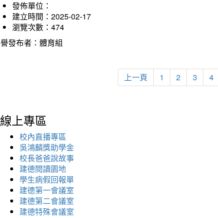
發佈單位：
建立時間：2025-02-17
瀏覽次數：474
榮譽發布者：體育組
上一頁
1
2
3
4
線上專區
校內直播專區
吳鴻麟獎助學金
校長爸爸說故事
建德閱讀園地
學生病假回報單
建德第一會議室
建德第二會議室
建德特殊會議室