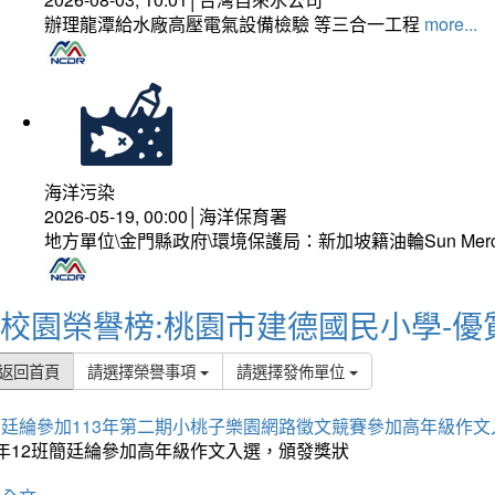
辦理龍潭給水廠高壓電氣設備檢驗 等三合一工程
more...
海洋污染
2026-05-19, 00:00│海洋保育署
地方單位\金門縣政府\環境保護局：新加坡籍油輪Sun Mer
校園榮譽榜:桃園市建德國民小學-優
返回首頁
請選擇榮譽事項
請選擇發佈單位
簡廷綸參加113年第二期小桃子樂園網路徵文競賽參加高年級作文
5年12班簡廷綸參加高年級作文入選，頒發獎狀