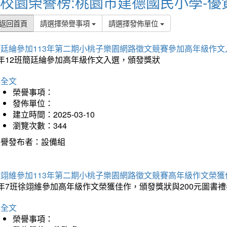
校園榮譽榜:桃園市建德國民小學-優
返回首頁
請選擇榮譽事項
請選擇發佈單位
簡廷綸參加113年第二期小桃子樂園網路徵文競賽參加高年級作文
5年12班簡廷綸參加高年級作文入選，頒發獎狀
詳全文
榮譽事項：
發佈單位：
建立時間：2025-03-10
瀏覽次數：344
榮譽發布者：設備組
徐翊維參加113年第二期小桃子樂園網路徵文競賽高年級作文榮獲
年7班徐翊維參加高年級作文榮獲佳作，頒發獎狀與200元圖書禮
詳全文
榮譽事項：