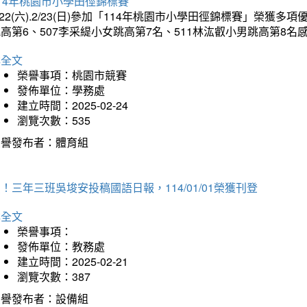
14年桃園市小學田徑錦標賽
/22(六).2/23(日)參加「114年桃園市小學田徑錦標賽」榮獲
高第6、507李采緹小女跳高第7名、511林汯叡小男跳高第8
詳全文
榮譽事項：桃園市競賽
發佈單位：學務處
建立時間：2025-02-24
瀏覽次數：535
榮譽發布者：體育組
！三年三班吳埈安投稿國語日報，114/01/01榮獲刊登
詳全文
榮譽事項：
發佈單位：教務處
建立時間：2025-02-21
瀏覽次數：387
榮譽發布者：設備組