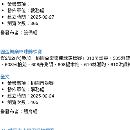
榮譽事項：
發佈單位：教務處
建立時間：2025-02-27
瀏覽次數：365
榮譽發布者：設備組
桃園盃樂樂棒球錦標賽
賀2/22(六)參加「桃園盃樂樂棒球錦標賽」313吳炫睿、505游毓
、608宋柏彣、608許兆頡、608楊聿惟、610林湘昀、610
詳全文
榮譽事項：桃園市競賽
發佈單位：學務處
建立時間：2025-02-24
瀏覽次數：465
榮譽發布者：體育組