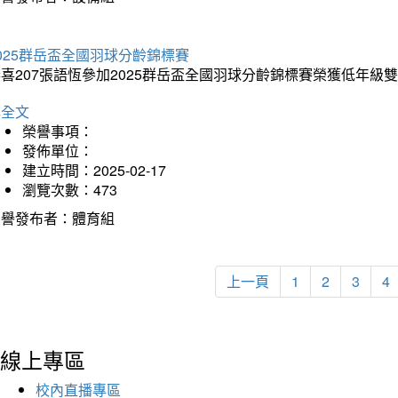
025群岳盃全國羽球分齡錦標賽
喜207張語恆參加2025群岳盃全國羽球分齡錦標賽榮獲低年級
詳全文
榮譽事項：
發佈單位：
建立時間：2025-02-17
瀏覽次數：473
榮譽發布者：體育組
上一頁
1
2
3
4
線上專區
校內直播專區