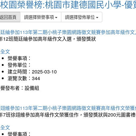
校園榮譽榜:桃園市建德國民小學-優
返回首頁
請選擇榮譽事項
請選擇發佈單位
簡廷綸參加113年第二期小桃子樂園網路徵文競賽參加高年級作文
5年12班簡廷綸參加高年級作文入選，頒發獎狀
詳全文
榮譽事項：
發佈單位：
建立時間：2025-03-10
瀏覽次數：344
榮譽發布者：設備組
徐翊維參加113年第二期小桃子樂園網路徵文競賽高年級作文榮獲
年7班徐翊維參加高年級作文榮獲佳作，頒發獎狀與200元圖書禮
詳全文
榮譽事項：