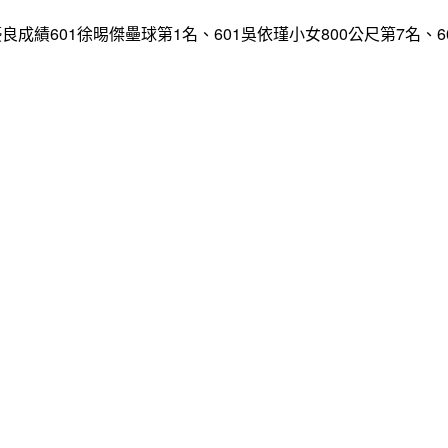
多項優良成績601徐晹傑壘球第1名、601吳依瑾小女800公尺第7名