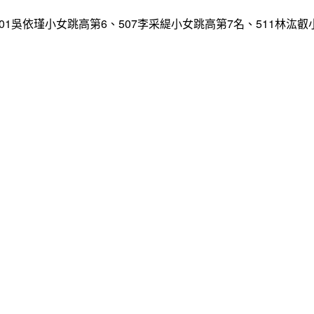
、601吳依瑾小女跳高第6、507李采緹小女跳高第7名、511林汯叡