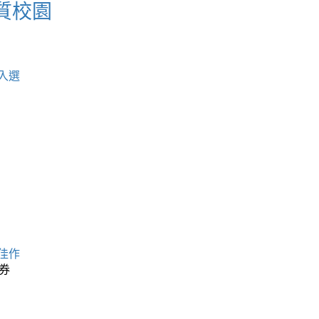
質校園
入選
佳作
券