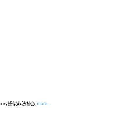
cury疑似非法排放
more...