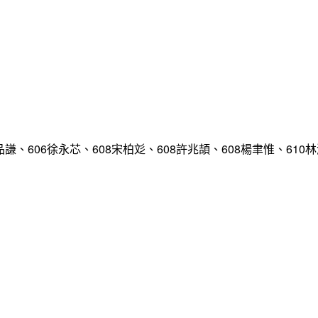
品謙、606徐永芯、608宋柏彣、608許兆頡、608楊聿惟、610