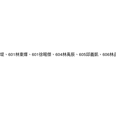
堤、601林東燡、601徐晹傑、604林禹辰、605邱義凱、606林