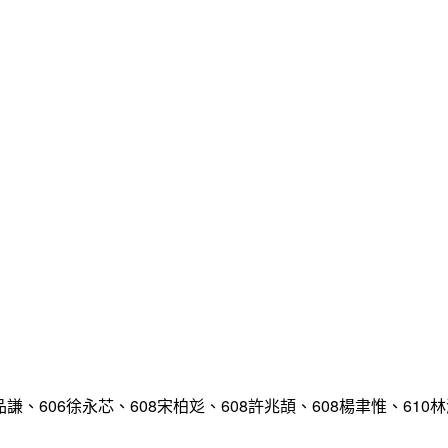
品謙、606徐永芯、608宋柏彣、608許兆頡、608楊聿惟、610