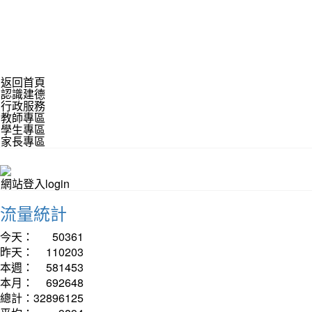
返回首頁
認識建德
行政服務
教師專區
學生專區
家長專區
網站登入login
流量統計
今天：
50361
昨天：
110203
本週：
581453
本月：
692648
總計：
32896125