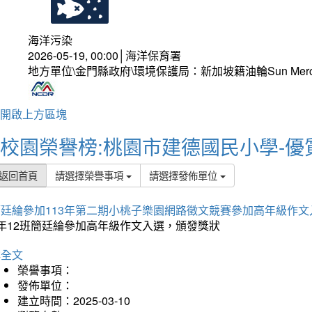
海洋污染
2026-05-19, 00:00│海洋保育署
地方單位\金門縣政府\環境保護局：新加坡籍油輪Sun Mer
開啟上方區塊
校園榮譽榜:桃園市建德國民小學-優
返回首頁
請選擇榮譽事項
請選擇發佈單位
簡廷綸參加113年第二期小桃子樂園網路徵文競賽參加高年級作文
5年12班簡廷綸參加高年級作文入選，頒發獎狀
詳全文
榮譽事項：
發佈單位：
建立時間：2025-03-10