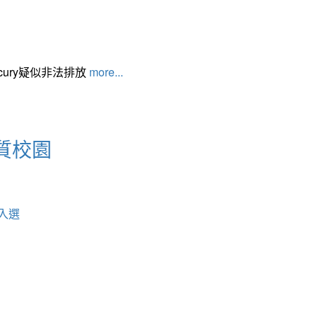
cury疑似非法排放
more...
質校園
入選