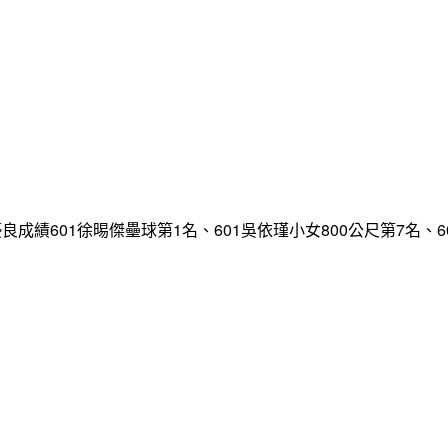
多項優良成績601徐晹傑壘球第1名、601吳依瑾小女800公尺第7名