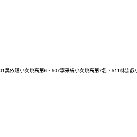
、601吳依瑾小女跳高第6、507李采緹小女跳高第7名、511林汯叡