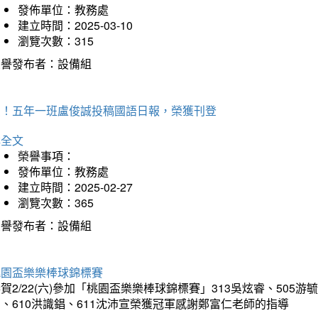
發佈單位：教務處
建立時間：2025-03-10
瀏覽次數：315
榮譽發布者：設備組
賀！五年一班盧俊誠投稿國語日報，榮獲刊登
詳全文
榮譽事項：
發佈單位：教務處
建立時間：2025-02-27
瀏覽次數：365
榮譽發布者：設備組
桃園盃樂樂棒球錦標賽
賀2/22(六)參加「桃園盃樂樂棒球錦標賽」313吳炫睿、505游毓
、610洪識錩、611沈沛宣榮獲冠軍感謝鄭富仁老師的指導