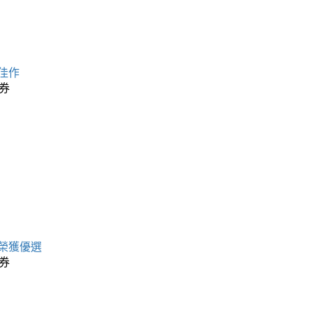
佳作
券
榮獲優選
券