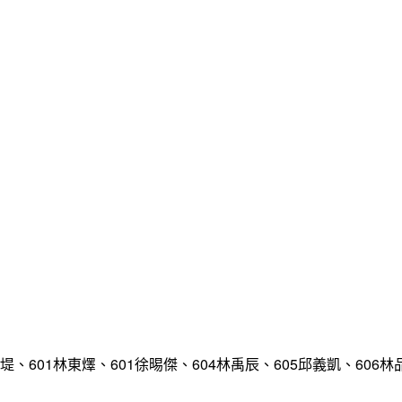
堤、601林東燡、601徐晹傑、604林禹辰、605邱義凱、606林