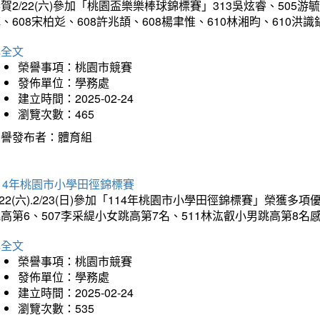
賀2/22(六)參加「桃園盃樂樂棒球錦標賽」313吳炫睿、505游毓
、608宋柏彣、608許兆頡、608楊聿惟、610林湘昀、610
詳全文
榮譽事項：桃園市競賽
發佈單位：學務處
建立時間：2025-02-24
瀏覽次數：465
榮譽發布者：體育組
14年桃園市小學田徑錦標賽
/22(六).2/23(日)參加「114年桃園市小學田徑錦標賽」榮獲
高第6、507李采緹小女跳高第7名、511林汯叡小男跳高第8
詳全文
榮譽事項：桃園市競賽
發佈單位：學務處
建立時間：2025-02-24
瀏覽次數：535