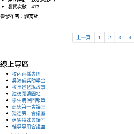
瀏覽次數：473
榮譽發布者：體育組
上一頁
1
2
3
4
線上專區
校內直播專區
吳鴻麟獎助學金
校長爸爸說故事
建德閱讀園地
學生病假回報單
建德第一會議室
建德第二會議室
建德特殊會議室
輔導專用會議室