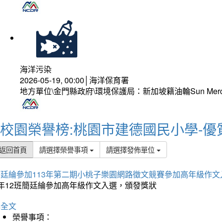
海洋污染
2026-05-19, 00:00│海洋保育署
地方單位\金門縣政府\環境保護局：新加坡籍油輪Sun Mer
校園榮譽榜:桃園市建德國民小學-優
返回首頁
請選擇榮譽事項
請選擇發佈單位
簡廷綸參加113年第二期小桃子樂園網路徵文競賽參加高年級作文
5年12班簡廷綸參加高年級作文入選，頒發獎狀
詳全文
榮譽事項：