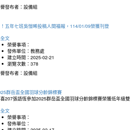
榮譽發布者：設備組
！五年七班吳愷晞投稿人間福報，114/01/09榮獲刊登
詳全文
榮譽事項：
發佈單位：教務處
建立時間：2025-02-21
瀏覽次數：378
榮譽發布者：設備組
025群岳盃全國羽球分齡錦標賽
喜207張語恆參加2025群岳盃全國羽球分齡錦標賽榮獲低年級
詳全文
榮譽事項：
發佈單位：
建立時間：2025-02-17