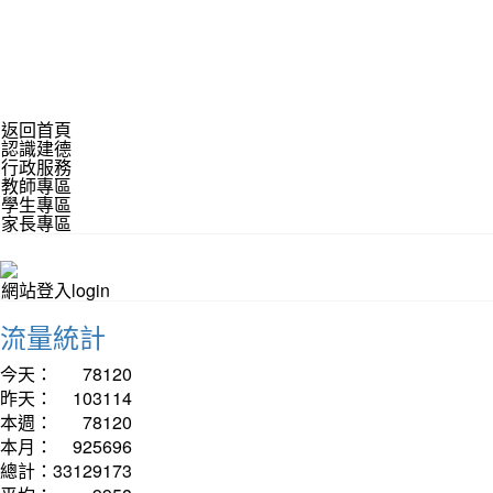
返回首頁
認識建德
行政服務
教師專區
學生專區
家長專區
網站登入login
流量統計
今天：
78120
昨天：
103114
本週：
78120
本月：
925696
總計：
33129173