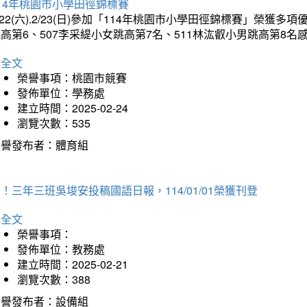
14年桃園市小學田徑錦標賽
/22(六).2/23(日)參加「114年桃園市小學田徑錦標賽」榮獲
高第6、507李采緹小女跳高第7名、511林汯叡小男跳高第8
詳全文
榮譽事項：桃園市競賽
發佈單位：學務處
建立時間：2025-02-24
瀏覽次數：535
榮譽發布者：體育組
！三年三班吳埈安投稿國語日報，114/01/01榮獲刊登
詳全文
榮譽事項：
發佈單位：教務處
建立時間：2025-02-21
瀏覽次數：388
榮譽發布者：設備組