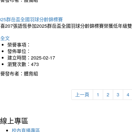
025群岳盃全國羽球分齡錦標賽
喜207張語恆參加2025群岳盃全國羽球分齡錦標賽榮獲低年級
詳全文
榮譽事項：
發佈單位：
建立時間：2025-02-17
瀏覽次數：473
榮譽發布者：體育組
上一頁
1
2
3
4
線上專區
校內直播專區