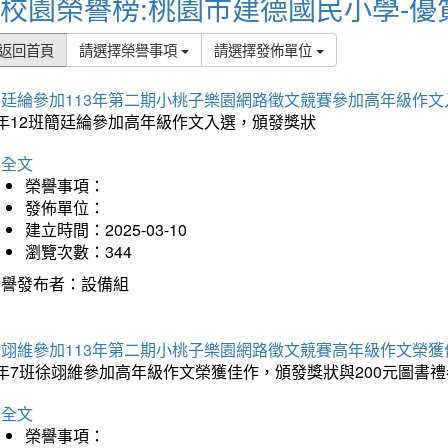
校園榮譽榜:桃園市建德國民小學-優
返回首頁
請選擇榮譽事項
請選擇發佈單位
簡廷綸參加113年第二期小桃子樂園網路徵文競賽參加高年級作文
5年12班簡廷綸參加高年級作文入選，頒發獎狀
詳全文
榮譽事項：
發佈單位：
建立時間：2025-03-10
瀏覽次數：344
榮譽發布者：設備組
徐翊維參加113年第二期小桃子樂園網路徵文競賽高年級作文榮獲
年7班徐翊維參加高年級作文榮獲佳作，頒發獎狀與200元圖書禮
詳全文
榮譽事項：