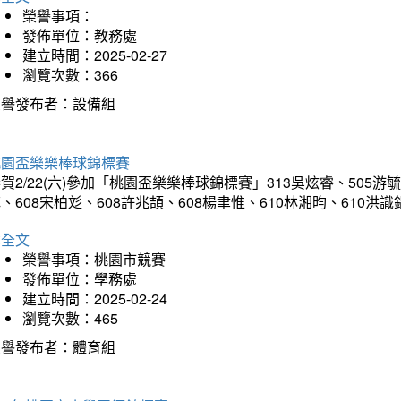
榮譽事項：
發佈單位：教務處
建立時間：2025-02-27
瀏覽次數：366
榮譽發布者：設備組
桃園盃樂樂棒球錦標賽
賀2/22(六)參加「桃園盃樂樂棒球錦標賽」313吳炫睿、505游毓
、608宋柏彣、608許兆頡、608楊聿惟、610林湘昀、610
詳全文
榮譽事項：桃園市競賽
發佈單位：學務處
建立時間：2025-02-24
瀏覽次數：465
榮譽發布者：體育組