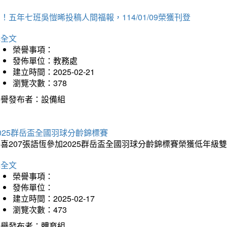
！五年七班吳愷晞投稿人間福報，114/01/09榮獲刊登
詳全文
榮譽事項：
發佈單位：教務處
建立時間：2025-02-21
瀏覽次數：378
榮譽發布者：設備組
025群岳盃全國羽球分齡錦標賽
喜207張語恆參加2025群岳盃全國羽球分齡錦標賽榮獲低年級
詳全文
榮譽事項：
發佈單位：
建立時間：2025-02-17
瀏覽次數：473
榮譽發布者：體育組