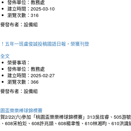
發佈單位：教務處
建立時間：2025-03-10
瀏覽次數：316
榮譽發布者：設備組
賀！五年一班盧俊誠投稿國語日報，榮獲刊登
詳全文
榮譽事項：
發佈單位：教務處
建立時間：2025-02-27
瀏覽次數：366
榮譽發布者：設備組
桃園盃樂樂棒球錦標賽
賀2/22(六)參加「桃園盃樂樂棒球錦標賽」313吳炫睿、505游毓
、608宋柏彣、608許兆頡、608楊聿惟、610林湘昀、610