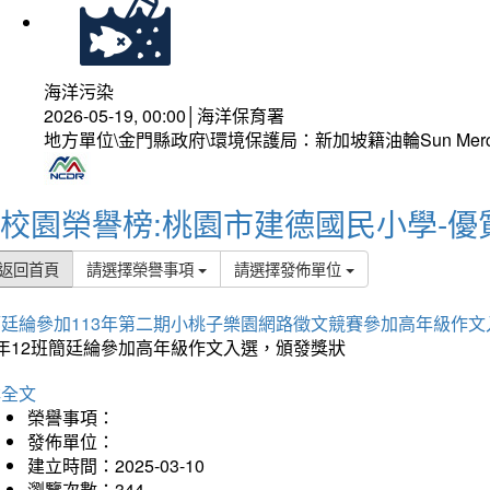
海洋污染
2026-05-19, 00:00│海洋保育署
地方單位\金門縣政府\環境保護局：新加坡籍油輪Sun Mer
校園榮譽榜:桃園市建德國民小學-優
返回首頁
請選擇榮譽事項
請選擇發佈單位
簡廷綸參加113年第二期小桃子樂園網路徵文競賽參加高年級作文
5年12班簡廷綸參加高年級作文入選，頒發獎狀
詳全文
榮譽事項：
發佈單位：
建立時間：2025-03-10
瀏覽次數：344