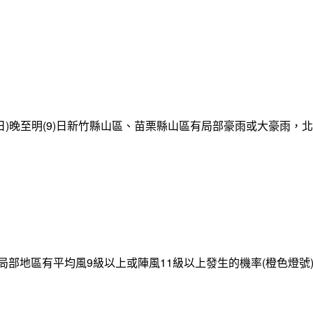
日)晚至明(9)日新竹縣山區、苗栗縣山區有局部豪雨或大豪雨，
局部地區有平均風9級以上或陣風11級以上發生的機率(橙色燈號)