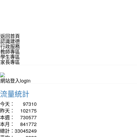
返回首頁
認識建德
行政服務
教師專區
學生專區
家長專區
網站登入login
流量統計
今天：
97310
昨天：
102175
本週：
730577
本月：
841772
總計：
33045249