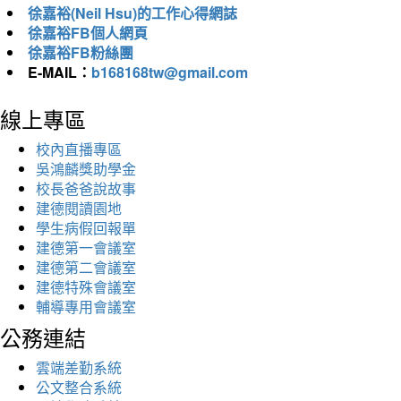
徐嘉裕(Neil Hsu)的工作心得網誌
徐嘉裕FB個人網頁
徐嘉裕FB粉絲團
E-MAIL：
b168168tw@gmail.com
線上專區
校內直播專區
吳鴻麟獎助學金
校長爸爸說故事
建德閱讀園地
學生病假回報單
建德第一會議室
建德第二會議室
建德特殊會議室
輔導專用會議室
公務連結
雲端差勤系統
公文整合系統