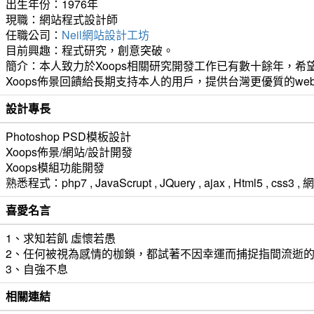
出生年份：1976年
現職：網站程式設計師
任職公司：
Neil網站設計工坊
目前興趣：程式研究，創意突破。
簡介：本人致力於Xoops相關研究開發工作已有數十餘年，希望
Xoops佈景回饋給長期支持本人的用戶，提供台灣更優質的we
設計專長
Photoshop PSD模板設計
Xoops佈景/網站/設計開發
Xoops模組功能開發
熟悉程式：php7 , JavaScrupt , JQuery , ajax , Html5 ,
喜愛名言
1、求知若飢 虛懷若愚
2、任何被視為感情的枷鎖，都試著不因幸運而捕捉指間流逝
3、自強不息
相關連結