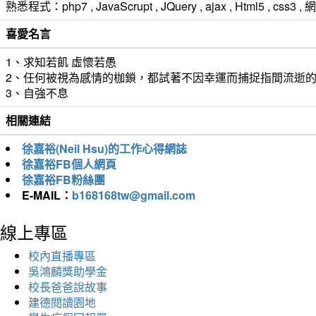
熟悉程式：php7 , JavaScrupt , JQuery , ajax , Html5 ,
喜愛名言
1、求知若飢 虛懷若愚
2、任何被視為感情的枷鎖，都試著不因幸運而捕捉指間流逝
3、自強不息
相關連結
徐嘉裕(Neil Hsu)的工作心得網誌
徐嘉裕FB個人網頁
徐嘉裕FB粉絲團
E-MAIL：
b168168tw@gmail.com
線上專區
校內直播專區
吳鴻麟獎助學金
校長爸爸說故事
建德閱讀園地