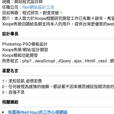
現職：網站程式設計師
任職公司：
Neil網站設計工坊
目前興趣：程式研究，創意突破。
簡介：本人致力於Xoops相關研究開發工作已有數十餘年，希望
Xoops佈景回饋給長期支持本人的用戶，提供台灣更優質的we
設計專長
Photoshop PSD模板設計
Xoops佈景/網站/設計開發
Xoops模組功能開發
熟悉程式：php7 , JavaScrupt , JQuery , ajax , Html5 ,
喜愛名言
1、求知若飢 虛懷若愚
2、任何被視為感情的枷鎖，都試著不因幸運而捕捉指間流逝
3、自強不息
相關連結
徐嘉裕(Neil Hsu)的工作心得網誌