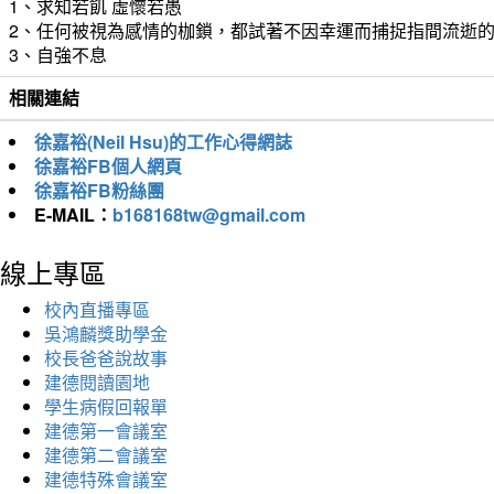
1、求知若飢 虛懷若愚
2、任何被視為感情的枷鎖，都試著不因幸運而捕捉指間流逝
3、自強不息
相關連結
徐嘉裕(Neil Hsu)的工作心得網誌
徐嘉裕FB個人網頁
徐嘉裕FB粉絲團
E-MAIL：
b168168tw@gmail.com
線上專區
校內直播專區
吳鴻麟獎助學金
校長爸爸說故事
建德閱讀園地
學生病假回報單
建德第一會議室
建德第二會議室
建德特殊會議室