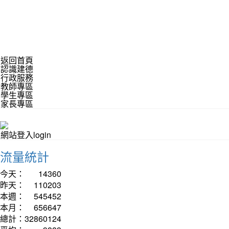
返回首頁
認識建德
行政服務
教師專區
學生專區
家長專區
網站登入login
流量統計
今天：
14360
昨天：
110203
本週：
545452
本月：
656647
總計：
32860124