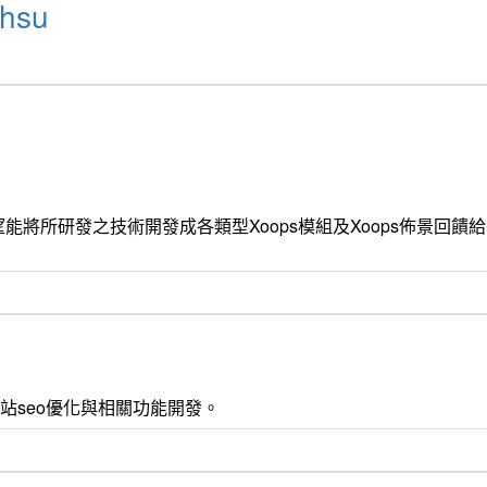
hsu
能將所研發之技術開發成各類型Xoops模組及Xoops佈景回
 css3 , 網站seo優化與相關功能開發。