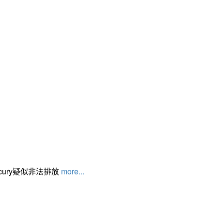
cury疑似非法排放
more...