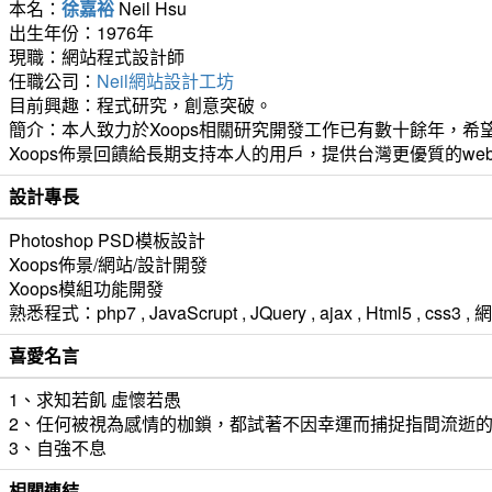
本名：
徐嘉裕
Neil Hsu
出生年份：1976年
現職：網站程式設計師
任職公司：
Neil網站設計工坊
目前興趣：程式研究，創意突破。
簡介：本人致力於Xoops相關研究開發工作已有數十餘年，希望
Xoops佈景回饋給長期支持本人的用戶，提供台灣更優質的we
設計專長
Photoshop PSD模板設計
Xoops佈景/網站/設計開發
Xoops模組功能開發
熟悉程式：php7 , JavaScrupt , JQuery , ajax , Html5 ,
喜愛名言
1、求知若飢 虛懷若愚
2、任何被視為感情的枷鎖，都試著不因幸運而捕捉指間流逝
3、自強不息
相關連結