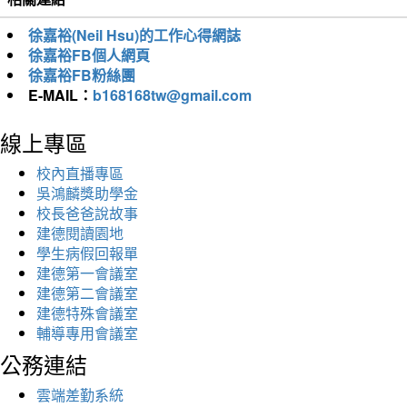
徐嘉裕(Neil Hsu)的工作心得網誌
徐嘉裕FB個人網頁
徐嘉裕FB粉絲團
E-MAIL：
b168168tw@gmail.com
線上專區
校內直播專區
吳鴻麟獎助學金
校長爸爸說故事
建德閱讀園地
學生病假回報單
建德第一會議室
建德第二會議室
建德特殊會議室
輔導專用會議室
公務連結
雲端差勤系統