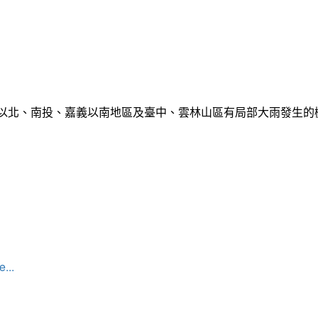
栗以北、南投、嘉義以南地區及臺中、雲林山區有局部大雨發生
...