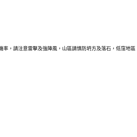
的機率，請注意雷擊及強陣風，山區請慎防坍方及落石，低窪地區