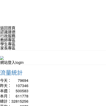
返回首頁
認識建德
行政服務
教師專區
學生專區
家長專區
網站登入login
流量統計
今天：
79694
昨天：
107346
本週：
500583
本月：
611778
總計：
32815256