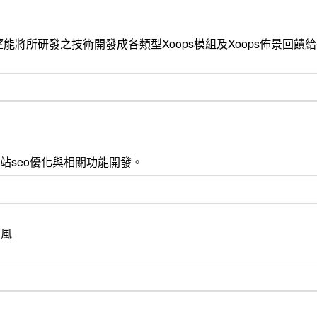
能將所研發之技術開發成各類型Xoops模組及Xoops佈景回
 css3 , 網站seo優化與相關功能開發。
的風