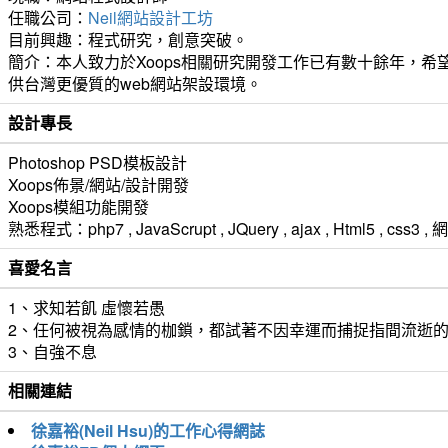
任職公司：
Neil網站設計工坊
目前興趣：程式研究，創意突破。
簡介：本人致力於Xoops相關研究開發工作已有數十餘年，希望
供台灣更優質的web網站架設環境。
設計專長
Photoshop PSD模板設計
Xoops佈景/網站/設計開發
Xoops模組功能開發
熟悉程式：php7 , JavaScrupt , JQuery , ajax , Html5 ,
喜愛名言
1、求知若飢 虛懷若愚
2、任何被視為感情的枷鎖，都試著不因幸運而捕捉指間流逝
3、自強不息
相關連結
徐嘉裕(Neil Hsu)的工作心得網誌