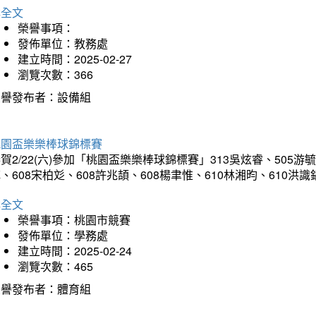
詳全文
榮譽事項：
發佈單位：教務處
建立時間：2025-02-27
瀏覽次數：366
榮譽發布者：設備組
桃園盃樂樂棒球錦標賽
賀2/22(六)參加「桃園盃樂樂棒球錦標賽」313吳炫睿、505游毓
、608宋柏彣、608許兆頡、608楊聿惟、610林湘昀、610
詳全文
榮譽事項：桃園市競賽
發佈單位：學務處
建立時間：2025-02-24
瀏覽次數：465
榮譽發布者：體育組