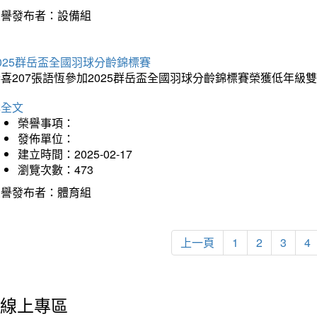
榮譽發布者：設備組
025群岳盃全國羽球分齡錦標賽
喜207張語恆參加2025群岳盃全國羽球分齡錦標賽榮獲低年級
詳全文
榮譽事項：
發佈單位：
建立時間：2025-02-17
瀏覽次數：473
榮譽發布者：體育組
上一頁
1
2
3
4
線上專區