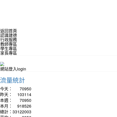
返回首頁
認識建德
行政服務
教師專區
學生專區
家長專區
網站登入login
流量統計
今天：
70950
昨天：
103114
本週：
70950
本月：
918526
總計：
33122003