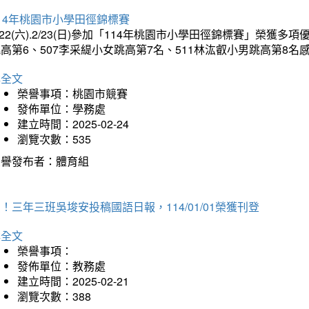
14年桃園市小學田徑錦標賽
/22(六).2/23(日)參加「114年桃園市小學田徑錦標賽」榮獲
高第6、507李采緹小女跳高第7名、511林汯叡小男跳高第8
詳全文
榮譽事項：桃園市競賽
發佈單位：學務處
建立時間：2025-02-24
瀏覽次數：535
榮譽發布者：體育組
！三年三班吳埈安投稿國語日報，114/01/01榮獲刊登
詳全文
榮譽事項：
發佈單位：教務處
建立時間：2025-02-21
瀏覽次數：388