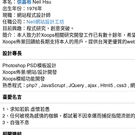
本名：
徐嘉裕
Neil Hsu
出生年份：1976年
現職：網站程式設計師
任職公司：
Neil網站設計工坊
目前興趣：程式研究，創意突破。
簡介：本人致力於Xoops相關研究開發工作已有數十餘年，希望
Xoops佈景回饋給長期支持本人的用戶，提供台灣更優質的we
設計專長
Photoshop PSD模板設計
Xoops佈景/網站/設計開發
Xoops模組功能開發
熟悉程式：php7 , JavaScrupt , JQuery , ajax , Html5 ,
喜愛名言
1、求知若飢 虛懷若愚
2、任何被視為感情的枷鎖，都試著不因幸運而捕捉指間流逝
3、自強不息
相關連結