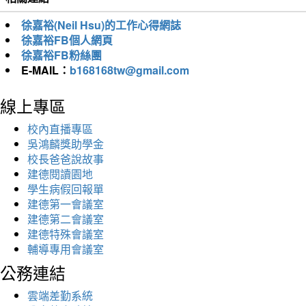
徐嘉裕(Neil Hsu)的工作心得網誌
徐嘉裕FB個人網頁
徐嘉裕FB粉絲團
E-MAIL：
b168168tw@gmail.com
線上專區
校內直播專區
吳鴻麟獎助學金
校長爸爸說故事
建德閱讀園地
學生病假回報單
建德第一會議室
建德第二會議室
建德特殊會議室
輔導專用會議室
公務連結
雲端差勤系統