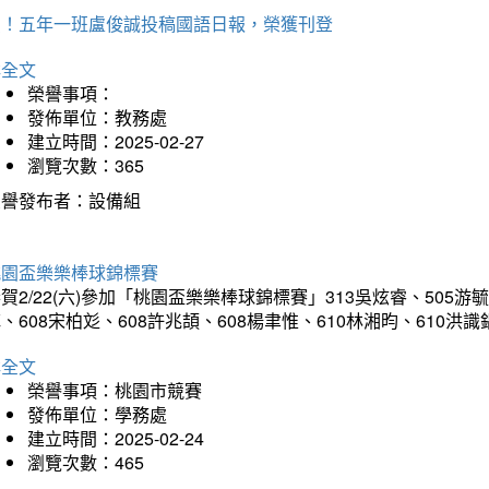
賀！五年一班盧俊誠投稿國語日報，榮獲刊登
詳全文
榮譽事項：
發佈單位：教務處
建立時間：2025-02-27
瀏覽次數：365
榮譽發布者：設備組
桃園盃樂樂棒球錦標賽
賀2/22(六)參加「桃園盃樂樂棒球錦標賽」313吳炫睿、505游毓
、608宋柏彣、608許兆頡、608楊聿惟、610林湘昀、610
詳全文
榮譽事項：桃園市競賽
發佈單位：學務處
建立時間：2025-02-24
瀏覽次數：465