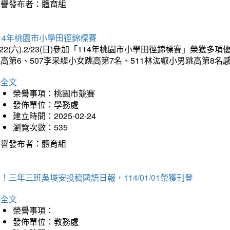
榮譽發布者：體育組
14年桃園市小學田徑錦標賽
/22(六).2/23(日)參加「114年桃園市小學田徑錦標賽」榮獲
高第6、507李采緹小女跳高第7名、511林汯叡小男跳高第8
詳全文
榮譽事項：桃園市競賽
發佈單位：學務處
建立時間：2025-02-24
瀏覽次數：535
榮譽發布者：體育組
！三年三班吳埈安投稿國語日報，114/01/01榮獲刊登
詳全文
榮譽事項：
發佈單位：教務處