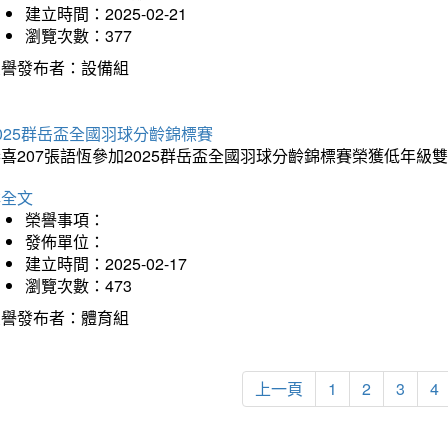
建立時間：2025-02-21
瀏覽次數：377
榮譽發布者：設備組
025群岳盃全國羽球分齡錦標賽
喜207張語恆參加2025群岳盃全國羽球分齡錦標賽榮獲低年級
詳全文
榮譽事項：
發佈單位：
建立時間：2025-02-17
瀏覽次數：473
榮譽發布者：體育組
上一頁
1
2
3
4