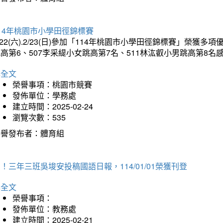
14年桃園市小學田徑錦標賽
/22(六).2/23(日)參加「114年桃園市小學田徑錦標賽」榮獲
高第6、507李采緹小女跳高第7名、511林汯叡小男跳高第8
詳全文
榮譽事項：桃園市競賽
發佈單位：學務處
建立時間：2025-02-24
瀏覽次數：535
榮譽發布者：體育組
！三年三班吳埈安投稿國語日報，114/01/01榮獲刊登
詳全文
榮譽事項：
發佈單位：教務處
建立時間：2025-02-21