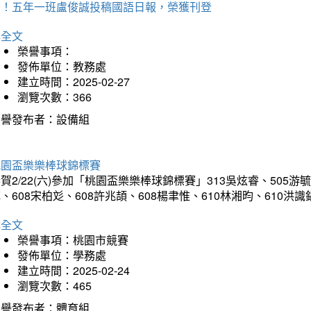
賀！五年一班盧俊誠投稿國語日報，榮獲刊登
詳全文
榮譽事項：
發佈單位：教務處
建立時間：2025-02-27
瀏覽次數：366
榮譽發布者：設備組
桃園盃樂樂棒球錦標賽
賀2/22(六)參加「桃園盃樂樂棒球錦標賽」313吳炫睿、505游毓
、608宋柏彣、608許兆頡、608楊聿惟、610林湘昀、610
詳全文
榮譽事項：桃園市競賽
發佈單位：學務處
建立時間：2025-02-24
瀏覽次數：465
榮譽發布者：體育組