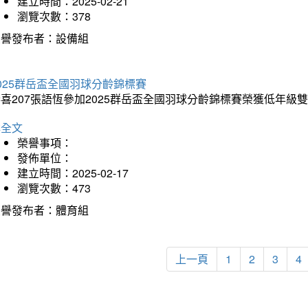
建立時間：2025-02-21
瀏覽次數：378
榮譽發布者：設備組
025群岳盃全國羽球分齡錦標賽
喜207張語恆參加2025群岳盃全國羽球分齡錦標賽榮獲低年級
詳全文
榮譽事項：
發佈單位：
建立時間：2025-02-17
瀏覽次數：473
榮譽發布者：體育組
上一頁
1
2
3
4