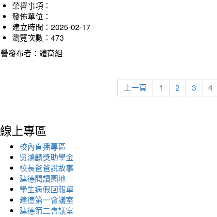
榮譽事項：
發佈單位：
建立時間：2025-02-17
瀏覽次數：473
榮譽發布者：體育組
上一頁
1
2
3
4
線上專區
校內直播專區
吳鴻麟獎助學金
校長爸爸說故事
建德閱讀園地
學生病假回報單
建德第一會議室
建德第二會議室