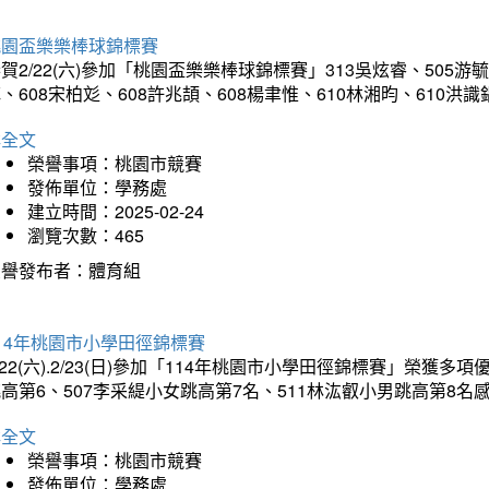
桃園盃樂樂棒球錦標賽
賀2/22(六)參加「桃園盃樂樂棒球錦標賽」313吳炫睿、505游毓
、608宋柏彣、608許兆頡、608楊聿惟、610林湘昀、610
詳全文
榮譽事項：桃園市競賽
發佈單位：學務處
建立時間：2025-02-24
瀏覽次數：465
榮譽發布者：體育組
14年桃園市小學田徑錦標賽
/22(六).2/23(日)參加「114年桃園市小學田徑錦標賽」榮獲
高第6、507李采緹小女跳高第7名、511林汯叡小男跳高第8
詳全文
榮譽事項：桃園市競賽
發佈單位：學務處