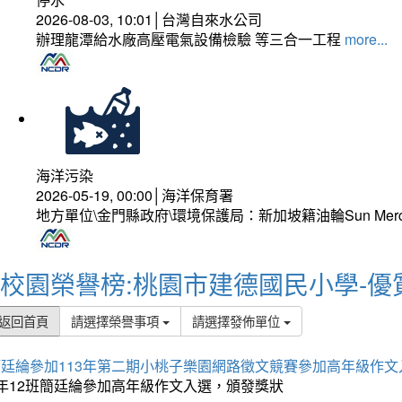
2026-08-03, 10:01│台灣自來水公司
辦理龍潭給水廠高壓電氣設備檢驗 等三合一工程
more...
海洋污染
2026-05-19, 00:00│海洋保育署
地方單位\金門縣政府\環境保護局：新加坡籍油輪Sun Mer
校園榮譽榜:桃園市建德國民小學-優
返回首頁
請選擇榮譽事項
請選擇發佈單位
簡廷綸參加113年第二期小桃子樂園網路徵文競賽參加高年級作文
5年12班簡廷綸參加高年級作文入選，頒發獎狀