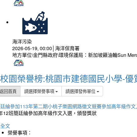
海洋污染
2026-05-19, 00:00│海洋保育署
地方單位\金門縣政府\環境保護局：新加坡籍油輪Sun Mer
校園榮譽榜:桃園市建德國民小學-優
返回首頁
請選擇榮譽事項
請選擇發佈單位
簡廷綸參加113年第二期小桃子樂園網路徵文競賽參加高年級作文
5年12班簡廷綸參加高年級作文入選，頒發獎狀
詳全文
榮譽事項：