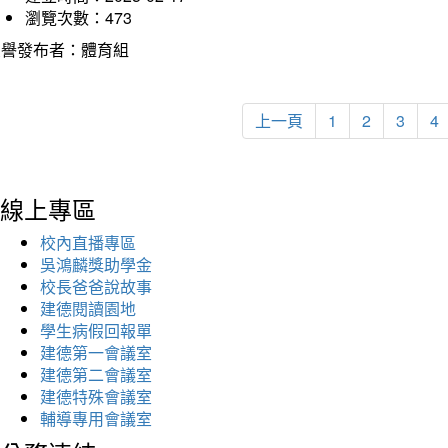
瀏覽次數：473
榮譽發布者：體育組
上一頁
1
2
3
4
線上專區
校內直播專區
吳鴻麟獎助學金
校長爸爸說故事
建德閱讀園地
學生病假回報單
建德第一會議室
建德第二會議室
建德特殊會議室
輔導專用會議室