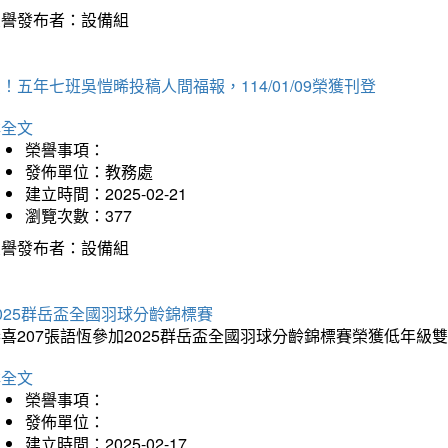
榮譽發布者：設備組
！五年七班吳愷晞投稿人間福報，114/01/09榮獲刊登
詳全文
榮譽事項：
發佈單位：教務處
建立時間：2025-02-21
瀏覽次數：377
榮譽發布者：設備組
025群岳盃全國羽球分齡錦標賽
喜207張語恆參加2025群岳盃全國羽球分齡錦標賽榮獲低年級
詳全文
榮譽事項：
發佈單位：
建立時間：2025-02-17