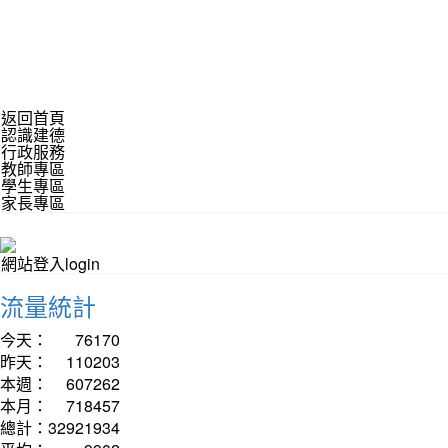
返回首頁
認識建德
行政服務
教師專區
學生專區
家長專區
網站登入login
流量統計
今天：
76170
昨天：
110203
本週：
607262
本月：
718457
總計：
32921934