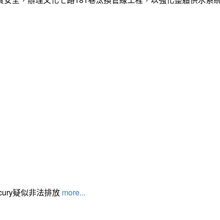
cury疑似非法排放
more...