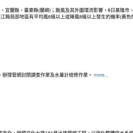
、宜蘭縣、臺東縣(蘭嶼)；颱風及其外圍環流影響，8日基隆市
連江縣局部地區有平均風6級以上或陣風8級以上發生的機率(黃色
，辦理管網封閉調查作業及水量計檢修作業。
more...
質安全，辦理文化七路181巷汰換管線工程，以強化整體供水系