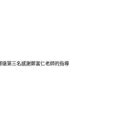
球擲遠第三名感謝鄭富仁老師的指導