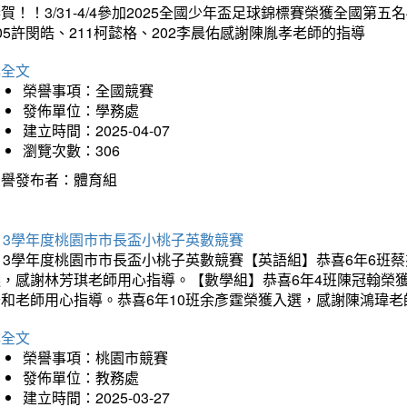
賀！！3/31-4/4參加2025全國少年盃足球錦標賽榮獲全國第五名
05許閔皓、211柯懿格、202李晨佑感謝陳胤孝老師的指導
詳全文
榮譽事項：全國競賽
發佈單位：學務處
建立時間：2025-04-07
瀏覽次數：306
榮譽發布者：體育組
13學年度桃園市市長盃小桃子英數競賽
113學年度桃園市市長盃小桃子英數競賽【英語組】恭喜6年6班
選，感謝林芳琪老師用心指導。【數學組】恭喜6年4班陳冠翰榮
千和老師用心指導。恭喜6年10班余彥霆榮獲入選，感謝陳鴻瑋老
詳全文
榮譽事項：桃園市競賽
發佈單位：教務處
建立時間：2025-03-27