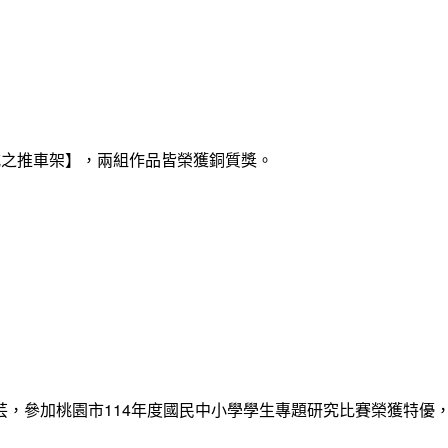
式之推車架】，兩組作品皆榮獲銅質獎。
12張睿芸，參加桃園市114年度國民中小學學生專題研究比賽榮獲