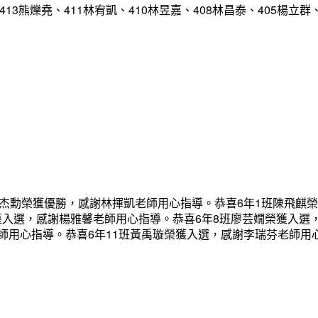
413熊爍堯、411林宥凱、410林昱嘉、408林昌泰、405楊立群
蔡杰勳榮獲優勝，感謝林揮凱老師用心指導。恭喜6年1班陳飛麒
獲入選，感謝楊雅馨老師用心指導。恭喜6年8班廖芸嫺榮獲入選
師用心指導。恭喜6年11班黃禹璇榮獲入選，感謝李瑞芬老師用