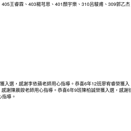
、405王睿霖、403楊芎恩、401顏宇樂、310呂駿甫、309郭乙杰
榮獲入選，感謝李依蘋老師用心指導。恭喜6年12班廖宥睿榮獲入
，感謝陳晨銨老師用心指導。恭喜6年9班陳柏誠榮獲入選，感謝
心指導。