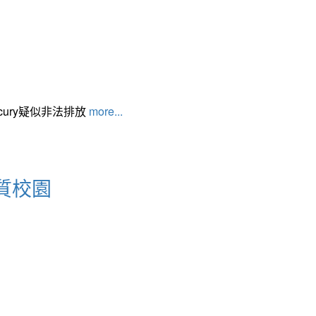
cury疑似非法排放
more...
質校園