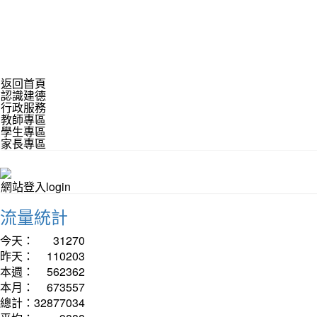
返回首頁
認識建德
行政服務
教師專區
學生專區
家長專區
網站登入login
流量統計
今天：
31270
昨天：
110203
本週：
562362
本月：
673557
總計：
32877034