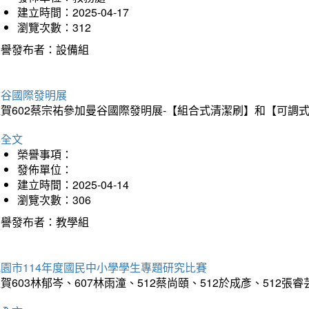
建立時間：2025-04-17
瀏覽次數：312
榮譽發布者：設備組
曼谷國際發明展
狂賀602蔡宗祐參加曼谷國際發明展-【組合式清潔刷】和【可調
詳全文
榮譽事項：
發佈單位：
建立時間：2025-04-14
瀏覽次數：306
榮譽發布者：教學組
園市114年度國民中小學學生專題研究比賽
賀603林郁岑、607林雨潼、512蔡尚頤、512於成彥、5