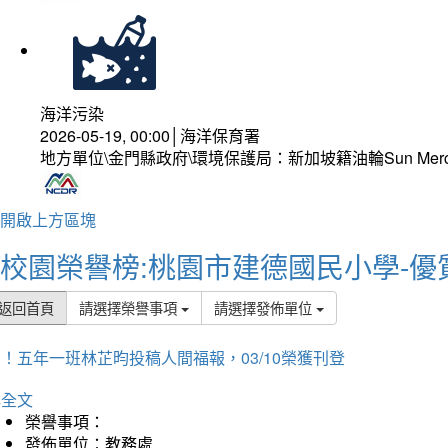
海洋污染
2026-05-19, 00:00│海洋保育署
地方單位\金門縣政府\環境保護局：新加坡籍油輪Sun Mer
開啟上方區塊
校園榮譽榜:桃園市建德國民小學-優
返回首頁
請選擇榮譽事項
請選擇發佈單位
！五年一班林芷昀投稿人間福報，03/10榮獲刊登
詳全文
榮譽事項：
發佈單位：教務處