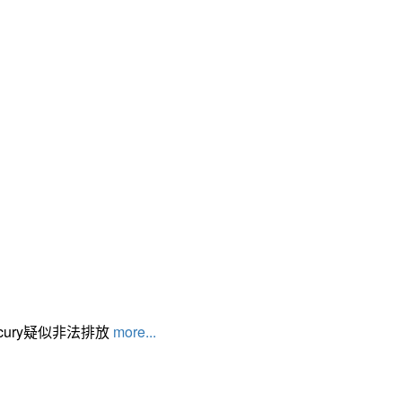
cury疑似非法排放
more...