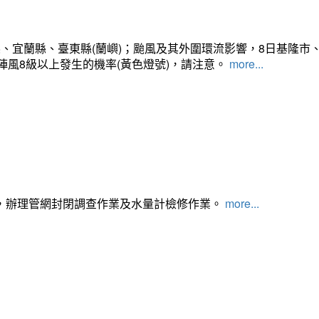
、宜蘭縣、臺東縣(蘭嶼)；颱風及其外圍環流影響，8日基隆市
陣風8級以上發生的機率(黃色燈號)，請注意。
more...
，辦理管網封閉調查作業及水量計檢修作業。
more...