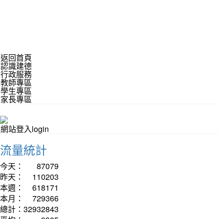
返回首頁
認識建德
行政服務
教師專區
學生專區
家長專區
網站登入login
流量統計
今天：
87079
昨天：
110203
本週：
618171
本月：
729366
總計：
32932843