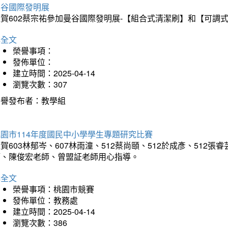
曼谷國際發明展
狂賀602蔡宗祐參加曼谷國際發明展-【組合式清潔刷】和【可調
詳全文
榮譽事項：
發佈單位：
建立時間：2025-04-14
瀏覽次數：307
榮譽發布者：教學組
園市114年度國民中小學學生專題研究比賽
賀603林郁岑、607林雨潼、512蔡尚頤、512於成彥、51
師、陳俊宏老師、曾盟証老師用心指導。
詳全文
榮譽事項：桃園市競賽
發佈單位：教務處
建立時間：2025-04-14
瀏覽次數：386