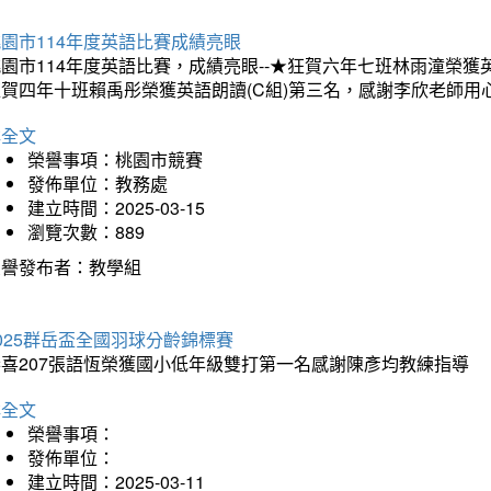
園市114年度英語比賽成績亮眼
園市114年度英語比賽，成績亮眼--★狂賀六年七班林雨潼榮
狂賀四年十班賴禹彤榮獲英語朗讀(C組)第三名，感謝李欣老師用
詳全文
榮譽事項：桃園市競賽
發佈單位：教務處
建立時間：2025-03-15
瀏覽次數：889
榮譽發布者：教學組
025群岳盃全國羽球分齡錦標賽
恭喜207張語恆榮獲國小低年級雙打第一名感謝陳彥均教練指導
詳全文
榮譽事項：
發佈單位：
建立時間：2025-03-11