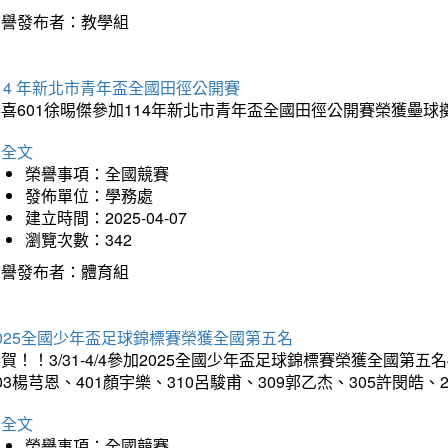
榮譽發布者：教學組
14 年新北市青年盃全國田徑公開賽
恭喜601徐晹傑參加114年新北市青年盃全國田徑公開賽榮獲壘
詳全文
榮譽事項：全國競賽
發佈單位：學務處
建立時間：2025-04-07
瀏覽次數：342
榮譽發布者：體育組
025全國少年盃足球錦標賽榮獲全國第五名
賀！！3/31-4/4參加2025全國少年盃足球錦標賽榮獲全國第五名
03楊芎恩、401顏宇樂、310呂駿甫、309郭乙杰、305許閔皓
詳全文
榮譽事項：全國競賽