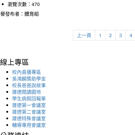
瀏覽次數：470
榮譽發布者：體育組
上一頁
1
2
3
4
線上專區
校內直播專區
吳鴻麟獎助學金
校長爸爸說故事
建德閱讀園地
學生病假回報單
建德第一會議室
建德第二會議室
建德特殊會議室
輔導專用會議室