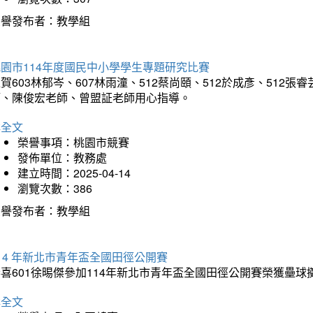
榮譽發布者：教學組
園市114年度國民中小學學生專題研究比賽
賀603林郁岑、607林雨潼、512蔡尚頤、512於成彥、51
師、陳俊宏老師、曾盟証老師用心指導。
詳全文
榮譽事項：桃園市競賽
發佈單位：教務處
建立時間：2025-04-14
瀏覽次數：386
榮譽發布者：教學組
14 年新北市青年盃全國田徑公開賽
恭喜601徐晹傑參加114年新北市青年盃全國田徑公開賽榮獲壘
詳全文