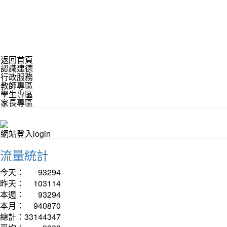
返回首頁
認識建德
行政服務
教師專區
學生專區
家長專區
網站登入login
流量統計
今天：
93294
昨天：
103114
本週：
93294
本月：
940870
總計：
33144347