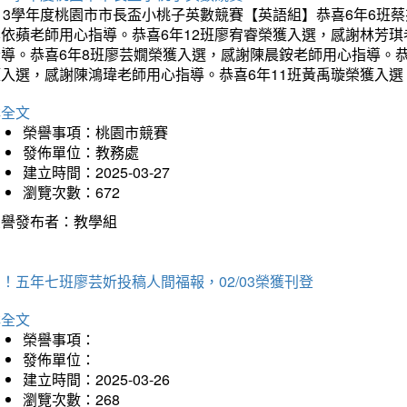
113學年度桃園市市長盃小桃子英數競賽【英語組】恭喜6年6班
李依蘋老師用心指導。恭喜6年12班廖宥睿榮獲入選，感謝林芳
指導。恭喜6年8班廖芸嫺榮獲入選，感謝陳晨銨老師用心指導。恭
獲入選，感謝陳鴻瑋老師用心指導。恭喜6年11班黃禹璇榮獲入
詳全文
榮譽事項：桃園市競賽
發佈單位：教務處
建立時間：2025-03-27
瀏覽次數：672
榮譽發布者：教學組
！五年七班廖芸妡投稿人間福報，02/03榮獲刊登
詳全文
榮譽事項：
發佈單位：
建立時間：2025-03-26
瀏覽次數：268