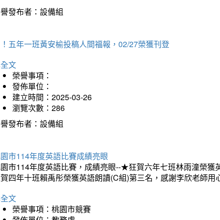
榮譽發布者：設備組
！五年一班黃安榆投稿人間福報，02/27榮獲刊登
詳全文
榮譽事項：
發佈單位：
建立時間：2025-03-26
瀏覽次數：286
榮譽發布者：設備組
園市114年度英語比賽成績亮眼
園市114年度英語比賽，成績亮眼--★狂賀六年七班林雨潼榮
狂賀四年十班賴禹彤榮獲英語朗讀(C組)第三名，感謝李欣老師用
詳全文
榮譽事項：桃園市競賽
發佈單位：教務處