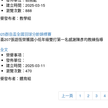
建立時間：2025-03-15
瀏覽次數：888
榮譽發布者：教學組
025群岳盃全國羽球分齡錦標賽
恭喜207張語恆榮獲國小低年級雙打第一名感謝陳彥均教練指導
詳全文
榮譽事項：
發佈單位：
建立時間：2025-03-11
瀏覽次數：470
榮譽發布者：體育組
上一頁
1
2
3
4