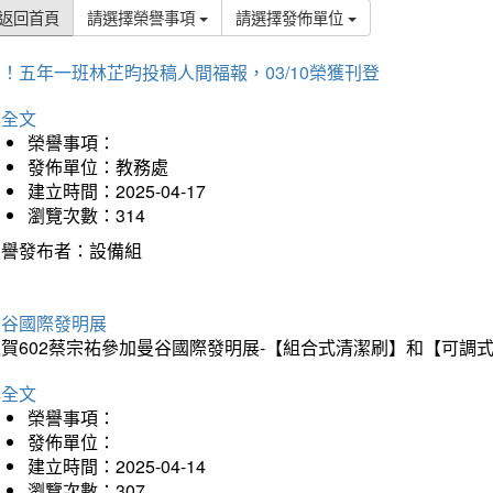
返回首頁
請選擇榮譽事項
請選擇發佈單位
！五年一班林芷昀投稿人間福報，03/10榮獲刊登
詳全文
榮譽事項：
發佈單位：教務處
建立時間：2025-04-17
瀏覽次數：314
榮譽發布者：設備組
曼谷國際發明展
狂賀602蔡宗祐參加曼谷國際發明展-【組合式清潔刷】和【可調
詳全文
榮譽事項：
發佈單位：
建立時間：2025-04-14
瀏覽次數：307