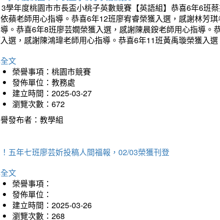
113學年度桃園市市長盃小桃子英數競賽【英語組】恭喜6年6班
李依蘋老師用心指導。恭喜6年12班廖宥睿榮獲入選，感謝林芳
指導。恭喜6年8班廖芸嫺榮獲入選，感謝陳晨銨老師用心指導。恭
獲入選，感謝陳鴻瑋老師用心指導。恭喜6年11班黃禹璇榮獲入
詳全文
榮譽事項：桃園市競賽
發佈單位：教務處
建立時間：2025-03-27
瀏覽次數：672
榮譽發布者：教學組
！五年七班廖芸妡投稿人間福報，02/03榮獲刊登
詳全文
榮譽事項：
發佈單位：
建立時間：2025-03-26
瀏覽次數：268