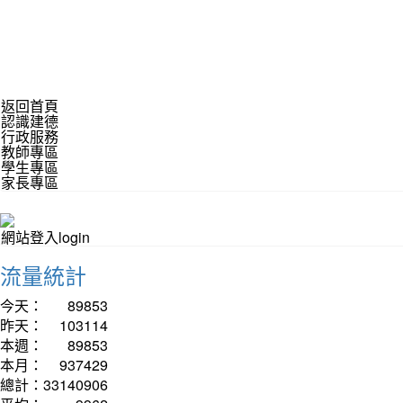
返回首頁
認識建德
行政服務
教師專區
學生專區
家長專區
網站登入login
流量統計
今天：
89853
昨天：
103114
本週：
89853
本月：
937429
總計：
33140906