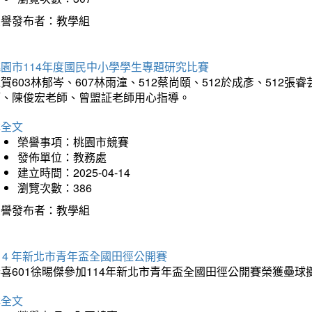
榮譽發布者：教學組
園市114年度國民中小學學生專題研究比賽
賀603林郁岑、607林雨潼、512蔡尚頤、512於成彥、51
師、陳俊宏老師、曾盟証老師用心指導。
詳全文
榮譽事項：桃園市競賽
發佈單位：教務處
建立時間：2025-04-14
瀏覽次數：386
榮譽發布者：教學組
14 年新北市青年盃全國田徑公開賽
恭喜601徐晹傑參加114年新北市青年盃全國田徑公開賽榮獲壘
詳全文