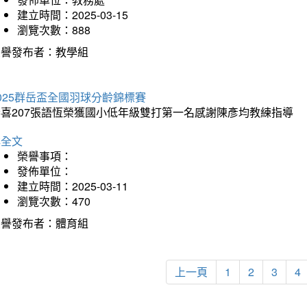
建立時間：2025-03-15
瀏覽次數：888
榮譽發布者：教學組
025群岳盃全國羽球分齡錦標賽
恭喜207張語恆榮獲國小低年級雙打第一名感謝陳彥均教練指導
詳全文
榮譽事項：
發佈單位：
建立時間：2025-03-11
瀏覽次數：470
榮譽發布者：體育組
上一頁
1
2
3
4