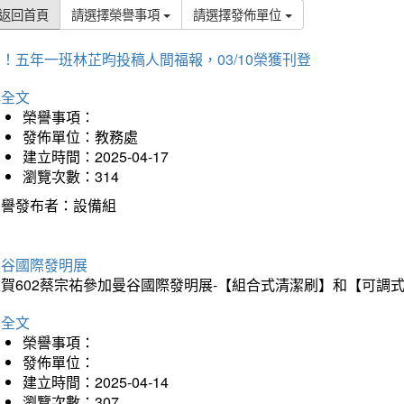
返回首頁
請選擇榮譽事項
請選擇發佈單位
！五年一班林芷昀投稿人間福報，03/10榮獲刊登
詳全文
榮譽事項：
發佈單位：教務處
建立時間：2025-04-17
瀏覽次數：314
榮譽發布者：設備組
曼谷國際發明展
狂賀602蔡宗祐參加曼谷國際發明展-【組合式清潔刷】和【可調
詳全文
榮譽事項：
發佈單位：
建立時間：2025-04-14
瀏覽次數：307