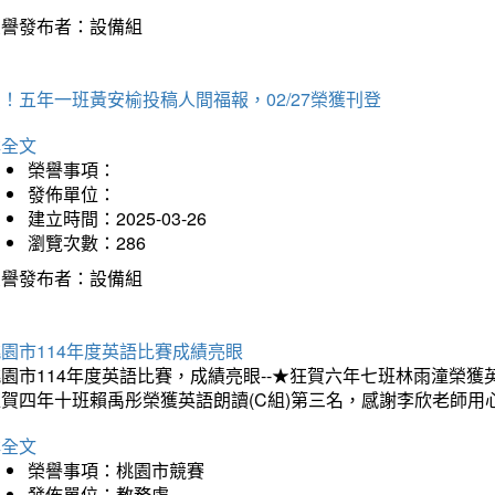
榮譽發布者：設備組
！五年一班黃安榆投稿人間福報，02/27榮獲刊登
詳全文
榮譽事項：
發佈單位：
建立時間：2025-03-26
瀏覽次數：286
榮譽發布者：設備組
園市114年度英語比賽成績亮眼
園市114年度英語比賽，成績亮眼--★狂賀六年七班林雨潼榮
狂賀四年十班賴禹彤榮獲英語朗讀(C組)第三名，感謝李欣老師用
詳全文
榮譽事項：桃園市競賽
發佈單位：教務處