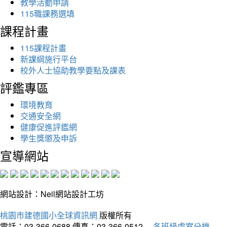
教學活動申請
115職課務選填
課程計畫
115課程計畫
新課綱施行平台
校外人士協助教學要點及課表
評鑑專區
環境教育
交通安全網
健康促進評鑑網
學生獎懲及申訴
宣導網站
網站設計：Neil網站設計工坊
桃園市建德國小全球資訊網
版權所有
電話：03-366-0688
傳真：03-366-0512
各班級處室分機