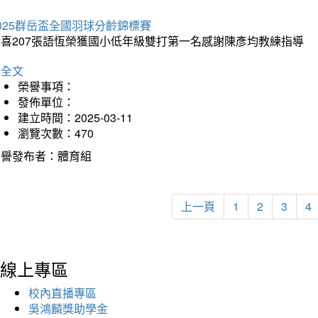
025群岳盃全國羽球分齡錦標賽
恭喜207張語恆榮獲國小低年級雙打第一名感謝陳彥均教練指導
詳全文
榮譽事項：
發佈單位：
建立時間：2025-03-11
瀏覽次數：470
榮譽發布者：體育組
上一頁
1
2
3
4
線上專區
校內直播專區
吳鴻麟獎助學金