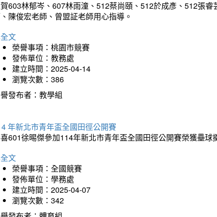
賀603林郁岑、607林雨潼、512蔡尚頤、512於成彥、51
師、陳俊宏老師、曾盟証老師用心指導。
詳全文
榮譽事項：桃園市競賽
發佈單位：教務處
建立時間：2025-04-14
瀏覽次數：386
榮譽發布者：教學組
14 年新北市青年盃全國田徑公開賽
恭喜601徐晹傑參加114年新北市青年盃全國田徑公開賽榮獲壘
詳全文
榮譽事項：全國競賽
發佈單位：學務處
建立時間：2025-04-07
瀏覽次數：342
榮譽發布者：體育組