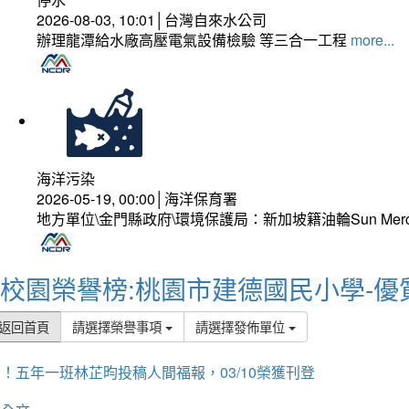
2026-08-03, 10:01│台灣自來水公司
辦理龍潭給水廠高壓電氣設備檢驗 等三合一工程
more...
海洋污染
2026-05-19, 00:00│海洋保育署
地方單位\金門縣政府\環境保護局：新加坡籍油輪Sun Mer
校園榮譽榜:桃園市建德國民小學-優
返回首頁
請選擇榮譽事項
請選擇發佈單位
！五年一班林芷昀投稿人間福報，03/10榮獲刊登