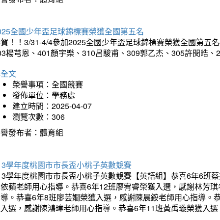
025全國少年盃足球錦標賽榮獲全國第五名
賀！！3/31-4/4參加2025全國少年盃足球錦標賽榮獲全國第五名
03楊芎恩、401顏宇樂、310呂駿甫、309郭乙杰、305許閔皓
詳全文
榮譽事項：全國競賽
發佈單位：學務處
建立時間：2025-04-07
瀏覽次數：306
榮譽發布者：體育組
13學年度桃園市市長盃小桃子英數競賽
113學年度桃園市市長盃小桃子英數競賽【英語組】恭喜6年6班
李依蘋老師用心指導。恭喜6年12班廖宥睿榮獲入選，感謝林芳
指導。恭喜6年8班廖芸嫺榮獲入選，感謝陳晨銨老師用心指導。恭
獲入選，感謝陳鴻瑋老師用心指導。恭喜6年11班黃禹璇榮獲入