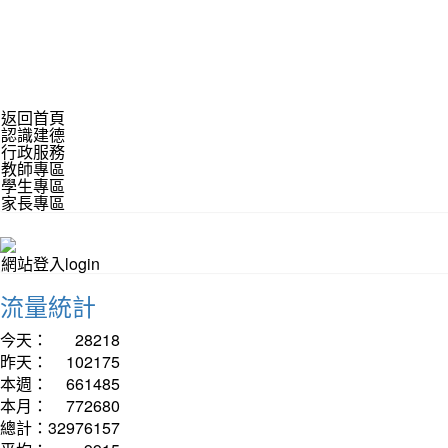
返回首頁
認識建德
行政服務
教師專區
學生專區
家長專區
網站登入login
流量統計
今天：
28218
昨天：
102175
本週：
661485
本月：
772680
總計：
32976157