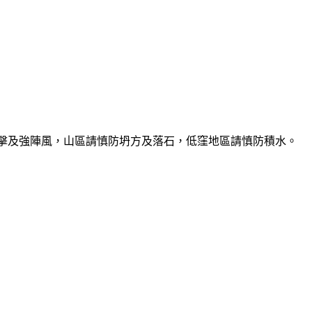
雷擊及強陣風，山區請慎防坍方及落石，低窪地區請慎防積水。