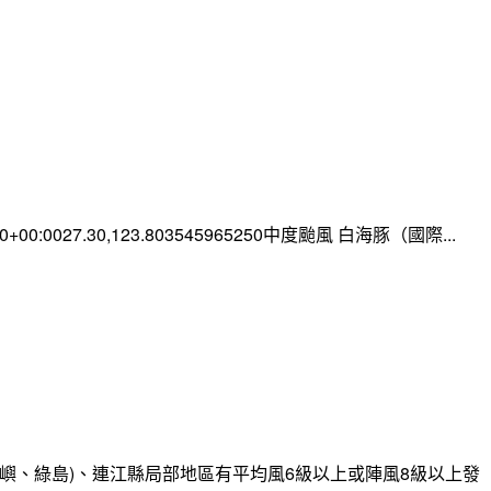
:00+00:0027.30,123.803545965250中度颱風 白海豚（國際...
嶼、綠島)、連江縣局部地區有平均風6級以上或陣風8級以上發