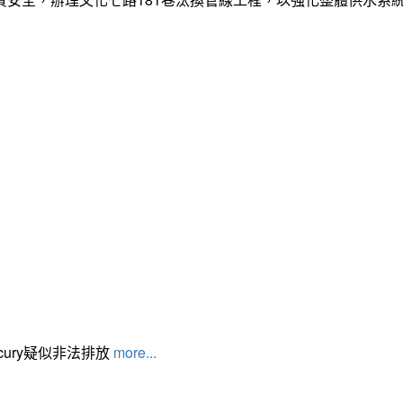
cury疑似非法排放
more...