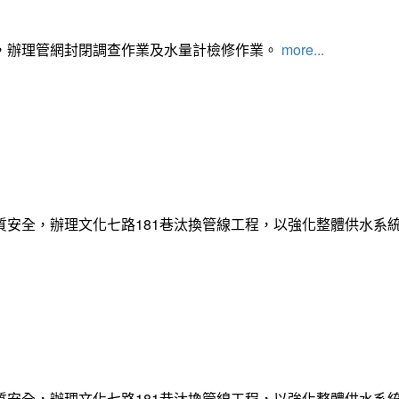
，辦理管網封閉調查作業及水量計檢修作業。
more...
質安全，辦理文化七路181巷汰換管線工程，以強化整體供水系
質安全，辦理文化七路181巷汰換管線工程，以強化整體供水系