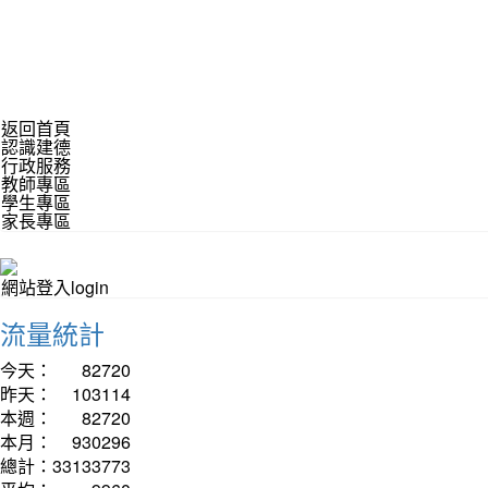
返回首頁
認識建德
行政服務
教師專區
學生專區
家長專區
網站登入login
流量統計
今天：
82720
昨天：
103114
本週：
82720
本月：
930296
總計：
33133773