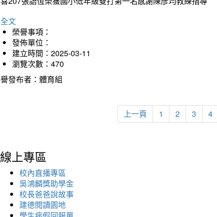
恭喜207張語恆榮獲國小低年級雙打第一名感謝陳彥均教練指導
詳全文
榮譽事項：
發佈單位：
建立時間：2025-03-11
瀏覽次數：470
榮譽發布者：體育組
上一頁
1
2
3
4
線上專區
校內直播專區
吳鴻麟獎助學金
校長爸爸說故事
建德閱讀園地
學生病假回報單