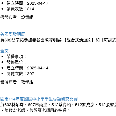
建立時間：2025-04-17
瀏覽次數：314
榮譽發布者：設備組
曼谷國際發明展
狂賀602蔡宗祐參加曼谷國際發明展-【組合式清潔刷】和【可調
詳全文
榮譽事項：
發佈單位：
建立時間：2025-04-14
瀏覽次數：307
榮譽發布者：教學組
園市114年度國民中小學學生專題研究比賽
賀603林郁岑、607林雨潼、512蔡尚頤、512於成彥、51
師、陳俊宏老師、曾盟証老師用心指導。