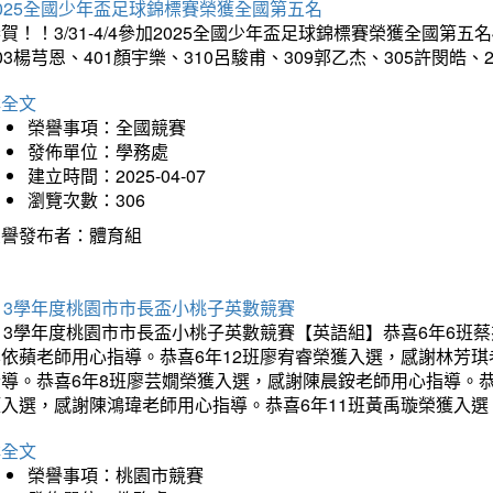
025全國少年盃足球錦標賽榮獲全國第五名
賀！！3/31-4/4參加2025全國少年盃足球錦標賽榮獲全國第五名
03楊芎恩、401顏宇樂、310呂駿甫、309郭乙杰、305許閔皓
詳全文
榮譽事項：全國競賽
發佈單位：學務處
建立時間：2025-04-07
瀏覽次數：306
榮譽發布者：體育組
13學年度桃園市市長盃小桃子英數競賽
113學年度桃園市市長盃小桃子英數競賽【英語組】恭喜6年6班
李依蘋老師用心指導。恭喜6年12班廖宥睿榮獲入選，感謝林芳
指導。恭喜6年8班廖芸嫺榮獲入選，感謝陳晨銨老師用心指導。恭
獲入選，感謝陳鴻瑋老師用心指導。恭喜6年11班黃禹璇榮獲入
詳全文
榮譽事項：桃園市競賽