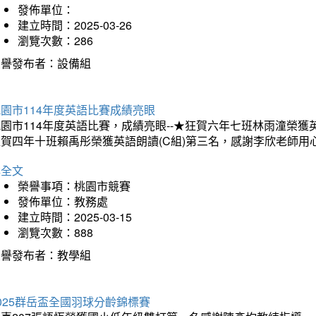
發佈單位：
建立時間：2025-03-26
瀏覽次數：286
榮譽發布者：設備組
園市114年度英語比賽成績亮眼
園市114年度英語比賽，成績亮眼--★狂賀六年七班林雨潼榮
狂賀四年十班賴禹彤榮獲英語朗讀(C組)第三名，感謝李欣老師用
詳全文
榮譽事項：桃園市競賽
發佈單位：教務處
建立時間：2025-03-15
瀏覽次數：888
榮譽發布者：教學組
025群岳盃全國羽球分齡錦標賽