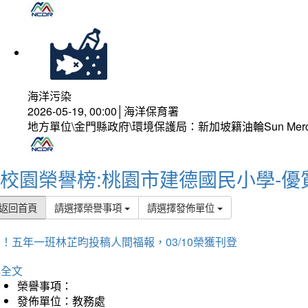
海洋污染
2026-05-19, 00:00│海洋保育署
地方單位\金門縣政府\環境保護局：新加坡籍油輪Sun Mer
校園榮譽榜:桃園市建德國民小學-優
返回首頁
請選擇榮譽事項
請選擇發佈單位
！五年一班林芷昀投稿人間福報，03/10榮獲刊登
詳全文
榮譽事項：
發佈單位：教務處