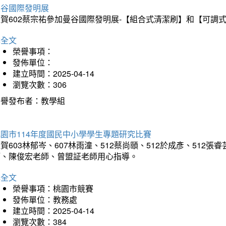
曼谷國際發明展
狂賀602蔡宗祐參加曼谷國際發明展-【組合式清潔刷】和【可調
詳全文
榮譽事項：
發佈單位：
建立時間：2025-04-14
瀏覽次數：306
榮譽發布者：教學組
園市114年度國民中小學學生專題研究比賽
賀603林郁岑、607林雨潼、512蔡尚頤、512於成彥、51
師、陳俊宏老師、曾盟証老師用心指導。
詳全文
榮譽事項：桃園市競賽
發佈單位：教務處
建立時間：2025-04-14
瀏覽次數：384