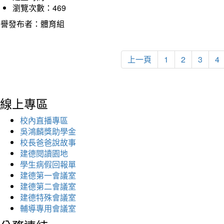
瀏覽次數：469
榮譽發布者：體育組
上一頁
1
2
3
4
線上專區
校內直播專區
吳鴻麟獎助學金
校長爸爸說故事
建德閱讀園地
學生病假回報單
建德第一會議室
建德第二會議室
建德特殊會議室
輔導專用會議室