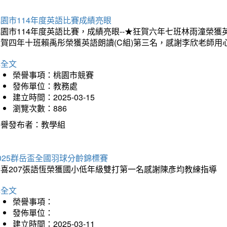
園市114年度英語比賽成績亮眼
園市114年度英語比賽，成績亮眼--★狂賀六年七班林雨潼榮
狂賀四年十班賴禹彤榮獲英語朗讀(C組)第三名，感謝李欣老師用
詳全文
榮譽事項：桃園市競賽
發佈單位：教務處
建立時間：2025-03-15
瀏覽次數：886
榮譽發布者：教學組
025群岳盃全國羽球分齡錦標賽
恭喜207張語恆榮獲國小低年級雙打第一名感謝陳彥均教練指導
詳全文
榮譽事項：
發佈單位：
建立時間：2025-03-11