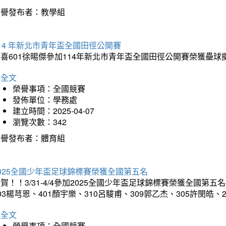
榮譽發布者：教學組
14 年新北市青年盃全國田徑公開賽
恭喜601徐晹傑參加114年新北市青年盃全國田徑公開賽榮獲壘
詳全文
榮譽事項：全國競賽
發佈單位：學務處
建立時間：2025-04-07
瀏覽次數：342
榮譽發布者：體育組
025全國少年盃足球錦標賽榮獲全國第五名
賀！！3/31-4/4參加2025全國少年盃足球錦標賽榮獲全國第五名
03楊芎恩、401顏宇樂、310呂駿甫、309郭乙杰、305許閔皓
詳全文
榮譽事項：全國競賽