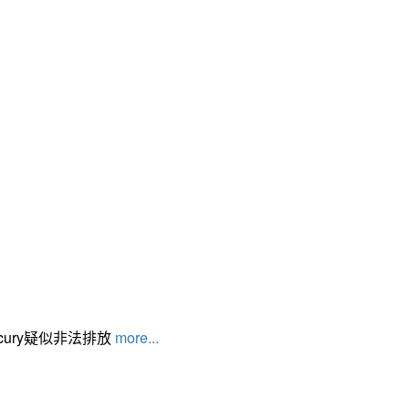
cury疑似非法排放
more...