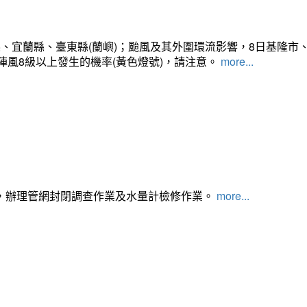
、宜蘭縣、臺東縣(蘭嶼)；颱風及其外圍環流影響，8日基隆市
陣風8級以上發生的機率(黃色燈號)，請注意。
more...
，辦理管網封閉調查作業及水量計檢修作業。
more...