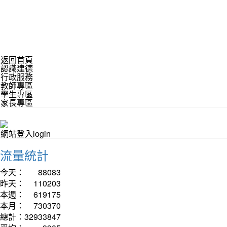
返回首頁
認識建德
行政服務
教師專區
學生專區
家長專區
網站登入login
流量統計
今天：
88083
昨天：
110203
本週：
619175
本月：
730370
總計：
32933847