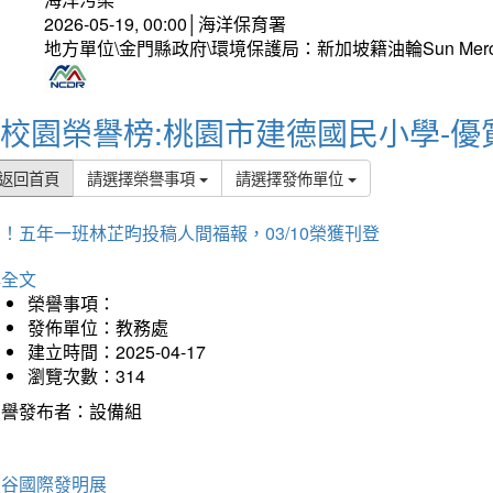
2026-05-19, 00:00│海洋保育署
地方單位\金門縣政府\環境保護局：新加坡籍油輪Sun Mer
校園榮譽榜:桃園市建德國民小學-優
返回首頁
請選擇榮譽事項
請選擇發佈單位
！五年一班林芷昀投稿人間福報，03/10榮獲刊登
詳全文
榮譽事項：
發佈單位：教務處
建立時間：2025-04-17
瀏覽次數：314
榮譽發布者：設備組
曼谷國際發明展