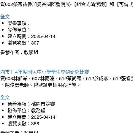
狂賀602蔡宗祐參加曼谷國際發明展-【組合式清潔刷】和【可調
詳全文
榮譽事項：
發佈單位：
建立時間：2025-04-14
瀏覽次數：307
榮譽發布者：教學組
園市114年度國民中小學學生專題研究比賽
賀603林郁岑、607林雨潼、512蔡尚頤、512於成彥、51
師、陳俊宏老師、曾盟証老師用心指導。
詳全文
榮譽事項：桃園市競賽
發佈單位：教務處
建立時間：2025-04-14
瀏覽次數：386
榮譽發布者：教學組