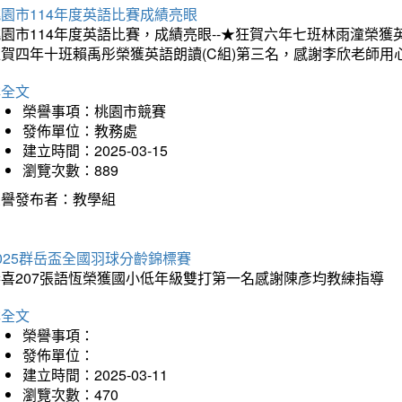
園市114年度英語比賽成績亮眼
園市114年度英語比賽，成績亮眼--★狂賀六年七班林雨潼榮
狂賀四年十班賴禹彤榮獲英語朗讀(C組)第三名，感謝李欣老師用
詳全文
榮譽事項：桃園市競賽
發佈單位：教務處
建立時間：2025-03-15
瀏覽次數：889
榮譽發布者：教學組
025群岳盃全國羽球分齡錦標賽
恭喜207張語恆榮獲國小低年級雙打第一名感謝陳彥均教練指導
詳全文
榮譽事項：
發佈單位：
建立時間：2025-03-11
瀏覽次數：470