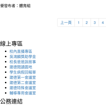
榮譽發布者：體育組
上一頁
1
2
3
4
線上專區
校內直播專區
吳鴻麟獎助學金
校長爸爸說故事
建德閱讀園地
學生病假回報單
建德第一會議室
建德第二會議室
建德特殊會議室
輔導專用會議室
公務連結