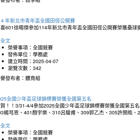
14 年新北市青年盃全國田徑公開賽
恭喜601徐晹傑參加114年新北市青年盃全國田徑公開賽榮獲壘
詳全文
榮譽事項：全國競賽
發佈單位：學務處
建立時間：2025-04-07
瀏覽次數：342
榮譽發布者：體育組
025全國少年盃足球錦標賽榮獲全國第五名
賀！！3/31-4/4參加2025全國少年盃足球錦標賽榮獲全國第五名
03楊芎恩、401顏宇樂、310呂駿甫、309郭乙杰、305許閔皓
詳全文
榮譽事項：全國競賽
發佈單位：學務處