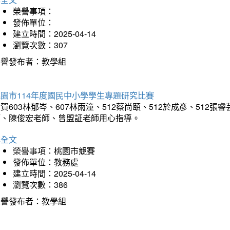
榮譽事項：
發佈單位：
建立時間：2025-04-14
瀏覽次數：307
榮譽發布者：教學組
園市114年度國民中小學學生專題研究比賽
賀603林郁岑、607林雨潼、512蔡尚頤、512於成彥、51
師、陳俊宏老師、曾盟証老師用心指導。
詳全文
榮譽事項：桃園市競賽
發佈單位：教務處
建立時間：2025-04-14
瀏覽次數：386
榮譽發布者：教學組