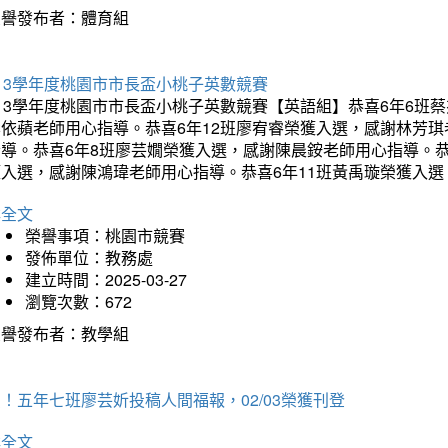
榮譽發布者：體育組
13學年度桃園市市長盃小桃子英數競賽
113學年度桃園市市長盃小桃子英數競賽【英語組】恭喜6年6班
李依蘋老師用心指導。恭喜6年12班廖宥睿榮獲入選，感謝林芳
指導。恭喜6年8班廖芸嫺榮獲入選，感謝陳晨銨老師用心指導。恭
獲入選，感謝陳鴻瑋老師用心指導。恭喜6年11班黃禹璇榮獲入
詳全文
榮譽事項：桃園市競賽
發佈單位：教務處
建立時間：2025-03-27
瀏覽次數：672
榮譽發布者：教學組
！五年七班廖芸妡投稿人間福報，02/03榮獲刊登
詳全文