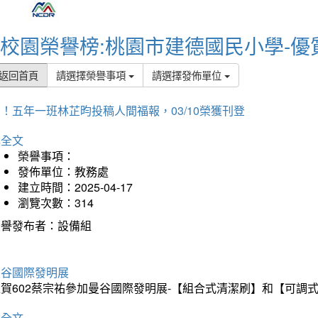
校園榮譽榜:桃園市建德國民小學-優
返回首頁
請選擇榮譽事項
請選擇發佈單位
！五年一班林芷昀投稿人間福報，03/10榮獲刊登
詳全文
榮譽事項：
發佈單位：教務處
建立時間：2025-04-17
瀏覽次數：314
榮譽發布者：設備組
曼谷國際發明展
狂賀602蔡宗祐參加曼谷國際發明展-【組合式清潔刷】和【可調
詳全文