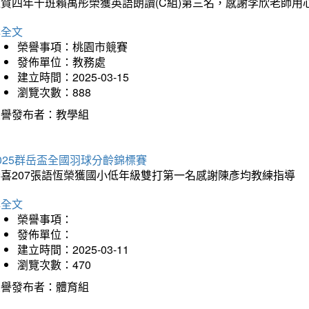
狂賀四年十班賴禹彤榮獲英語朗讀(C組)第三名，感謝李欣老師用
詳全文
榮譽事項：桃園市競賽
發佈單位：教務處
建立時間：2025-03-15
瀏覽次數：888
榮譽發布者：教學組
025群岳盃全國羽球分齡錦標賽
恭喜207張語恆榮獲國小低年級雙打第一名感謝陳彥均教練指導
詳全文
榮譽事項：
發佈單位：
建立時間：2025-03-11
瀏覽次數：470
榮譽發布者：體育組