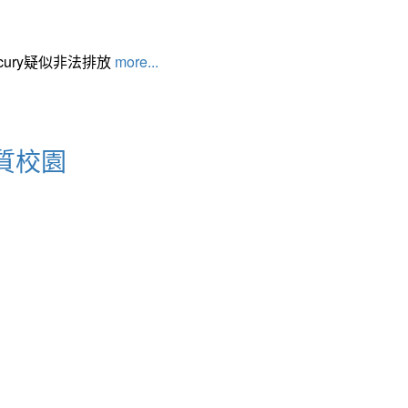
cury疑似非法排放
more...
質校園