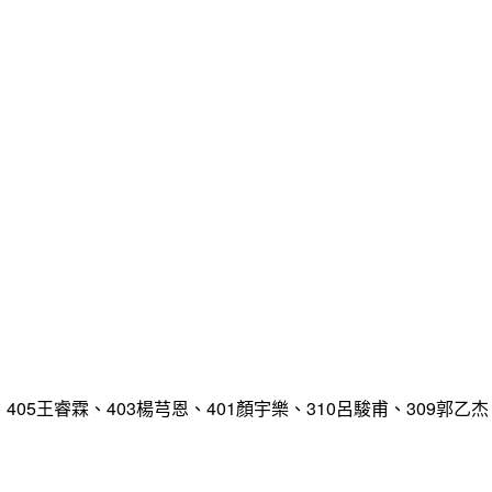
、405王睿霖、403楊芎恩、401顏宇樂、310呂駿甫、309郭乙杰