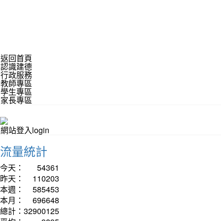
返回首頁
認識建德
行政服務
教師專區
學生專區
家長專區
網站登入login
流量統計
今天：
54361
昨天：
110203
本週：
585453
本月：
696648
總計：
32900125