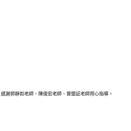
特優，感謝郭靜如老師、陳俊宏老師、曾盟証老師用心指導。