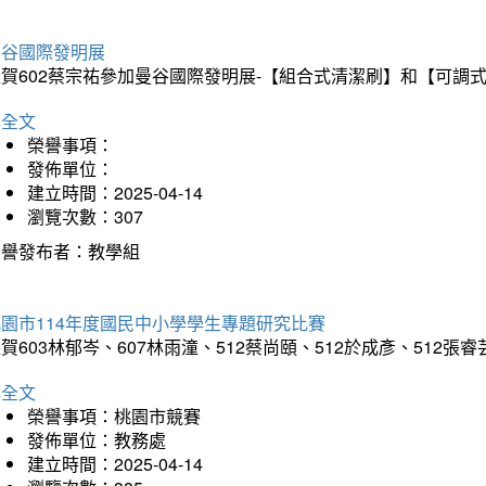
曼谷國際發明展
狂賀602蔡宗祐參加曼谷國際發明展-【組合式清潔刷】和【可調
詳全文
榮譽事項：
發佈單位：
建立時間：2025-04-14
瀏覽次數：307
榮譽發布者：教學組
園市114年度國民中小學學生專題研究比賽
賀603林郁岑、607林雨潼、512蔡尚頤、512於成彥、5
詳全文
榮譽事項：桃園市競賽
發佈單位：教務處
建立時間：2025-04-14