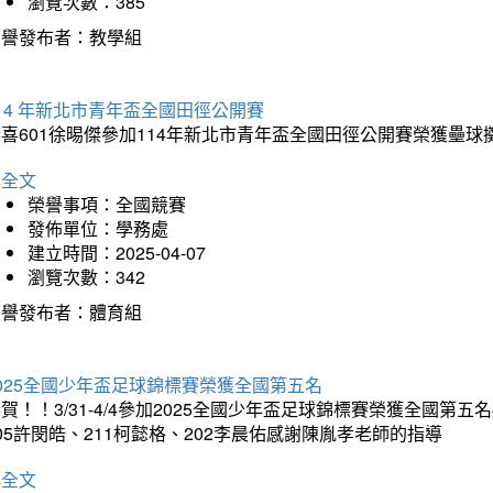
瀏覽次數：385
榮譽發布者：教學組
14 年新北市青年盃全國田徑公開賽
恭喜601徐晹傑參加114年新北市青年盃全國田徑公開賽榮獲壘
詳全文
榮譽事項：全國競賽
發佈單位：學務處
建立時間：2025-04-07
瀏覽次數：342
榮譽發布者：體育組
025全國少年盃足球錦標賽榮獲全國第五名
賀！！3/31-4/4參加2025全國少年盃足球錦標賽榮獲全國第五名
05許閔皓、211柯懿格、202李晨佑感謝陳胤孝老師的指導
詳全文