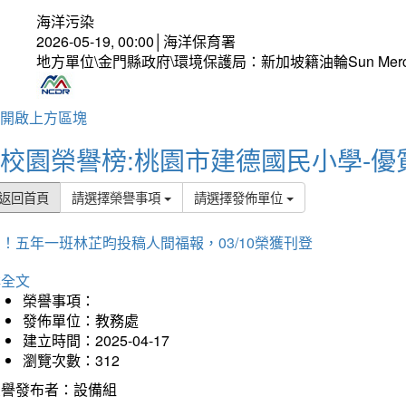
海洋污染
2026-05-19, 00:00│海洋保育署
地方單位\金門縣政府\環境保護局：新加坡籍油輪Sun Mer
開啟上方區塊
校園榮譽榜:桃園市建德國民小學-優
返回首頁
請選擇榮譽事項
請選擇發佈單位
！五年一班林芷昀投稿人間福報，03/10榮獲刊登
詳全文
榮譽事項：
發佈單位：教務處
建立時間：2025-04-17
瀏覽次數：312
榮譽發布者：設備組