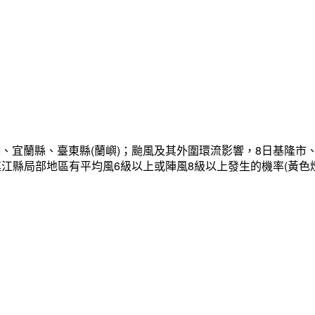
、宜蘭縣、臺東縣(蘭嶼)；颱風及其外圍環流影響，8日基隆市
連江縣局部地區有平均風6級以上或陣風8級以上發生的機率(黃色