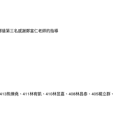
球擲遠第三名感謝鄭富仁老師的指導
413熊爍堯、411林宥凱、410林昱嘉、408林昌泰、405楊立群