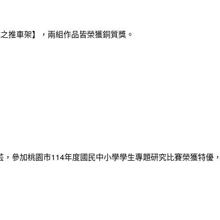
式之推車架】，兩組作品皆榮獲銅質獎。
12張睿芸，參加桃園市114年度國民中小學學生專題研究比賽榮獲