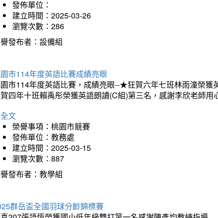
發佈單位：
建立時間：2025-03-26
瀏覽次數：286
榮譽發布者：設備組
園市114年度英語比賽成績亮眼
園市114年度英語比賽，成績亮眼--★狂賀六年七班林雨潼榮
狂賀四年十班賴禹彤榮獲英語朗讀(C組)第三名，感謝李欣老師用
詳全文
榮譽事項：桃園市競賽
發佈單位：教務處
建立時間：2025-03-15
瀏覽次數：887
榮譽發布者：教學組
025群岳盃全國羽球分齡錦標賽
恭喜207張語恆榮獲國小低年級雙打第一名感謝陳彥均教練指導