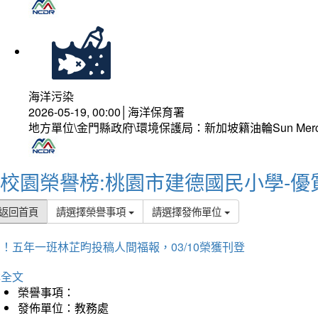
海洋污染
2026-05-19, 00:00│海洋保育署
地方單位\金門縣政府\環境保護局：新加坡籍油輪Sun Mer
校園榮譽榜:桃園市建德國民小學-優
返回首頁
請選擇榮譽事項
請選擇發佈單位
！五年一班林芷昀投稿人間福報，03/10榮獲刊登
詳全文
榮譽事項：
發佈單位：教務處