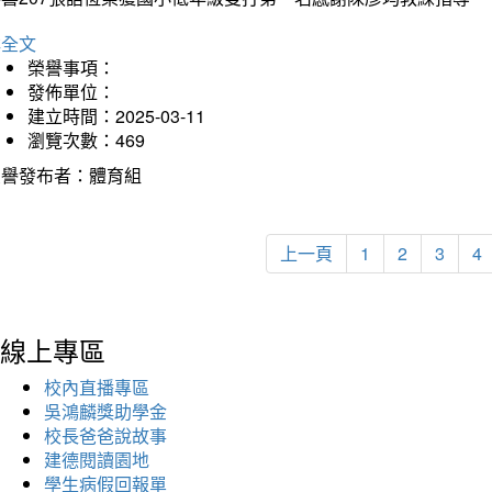
詳全文
榮譽事項：
發佈單位：
建立時間：2025-03-11
瀏覽次數：469
榮譽發布者：體育組
上一頁
1
2
3
4
線上專區
校內直播專區
吳鴻麟獎助學金
校長爸爸說故事
建德閱讀園地
學生病假回報單