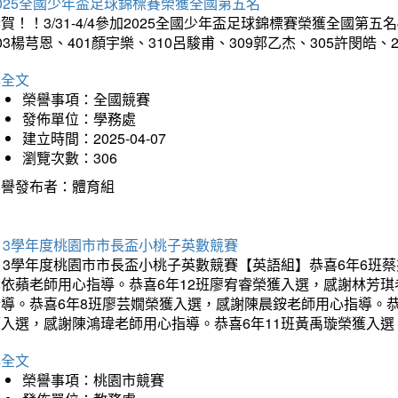
025全國少年盃足球錦標賽榮獲全國第五名
賀！！3/31-4/4參加2025全國少年盃足球錦標賽榮獲全國第五名
03楊芎恩、401顏宇樂、310呂駿甫、309郭乙杰、305許閔皓
詳全文
榮譽事項：全國競賽
發佈單位：學務處
建立時間：2025-04-07
瀏覽次數：306
榮譽發布者：體育組
13學年度桃園市市長盃小桃子英數競賽
113學年度桃園市市長盃小桃子英數競賽【英語組】恭喜6年6班
李依蘋老師用心指導。恭喜6年12班廖宥睿榮獲入選，感謝林芳
指導。恭喜6年8班廖芸嫺榮獲入選，感謝陳晨銨老師用心指導。恭
獲入選，感謝陳鴻瑋老師用心指導。恭喜6年11班黃禹璇榮獲入
詳全文
榮譽事項：桃園市競賽