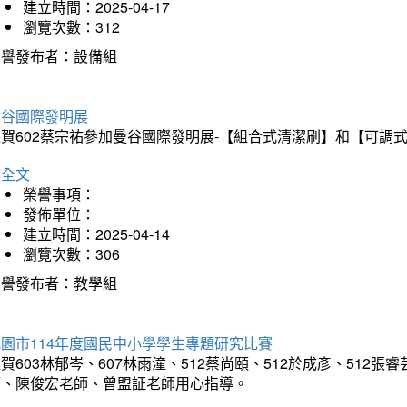
建立時間：2025-04-17
瀏覽次數：312
榮譽發布者：設備組
曼谷國際發明展
狂賀602蔡宗祐參加曼谷國際發明展-【組合式清潔刷】和【可調
詳全文
榮譽事項：
發佈單位：
建立時間：2025-04-14
瀏覽次數：306
榮譽發布者：教學組
園市114年度國民中小學學生專題研究比賽
賀603林郁岑、607林雨潼、512蔡尚頤、512於成彥、51
師、陳俊宏老師、曾盟証老師用心指導。