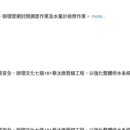
，辦理管網封閉調查作業及水量計檢修作業。
more...
質安全，辦理文化七路181巷汰換管線工程，以強化整體供水系
質安全，辦理文化七路181巷汰換管線工程，以強化整體供水系