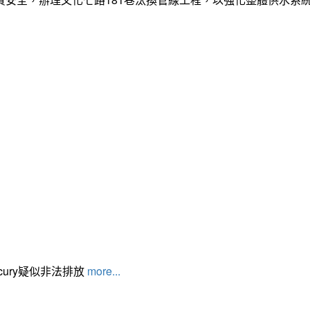
cury疑似非法排放
more...