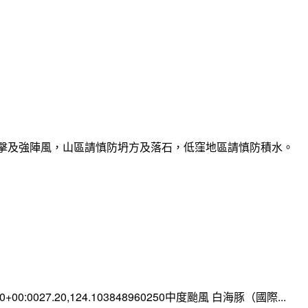
雷擊及強陣風，山區請慎防坍方及落石，低窪地區請慎防積水。
:00+00:0027.20,124.103848960250中度颱風 白海豚（國際...