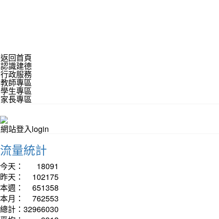
返回首頁
認識建德
行政服務
教師專區
學生專區
家長專區
網站登入login
流量統計
今天：
18091
昨天：
102175
本週：
651358
本月：
762553
總計：
32966030