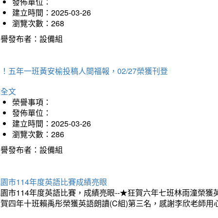
發佈單位：
建立時間：2025-03-26
瀏覽次數：268
榮譽發布者：設備組
！五年一班黃安榆投稿人間福報，02/27榮獲刊登
詳全文
榮譽事項：
發佈單位：
建立時間：2025-03-26
瀏覽次數：286
榮譽發布者：設備組
園市114年度英語比賽成績亮眼
園市114年度英語比賽，成績亮眼--★狂賀六年七班林雨潼榮
狂賀四年十班賴禹彤榮獲英語朗讀(C組)第三名，感謝李欣老師用