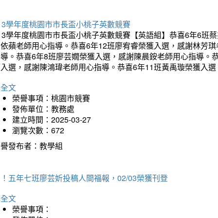
13學年度桃園市市長盃小桃子英數競賽
113學年度桃園市市長盃小桃子英數競賽【英語組】恭喜6年6班
李依蘋老師用心指導。恭喜6年12班廖宥睿榮獲入選，感謝林芳
指導。恭喜6年8班廖芸嫺榮獲入選，感謝陳晨銨老師用心指導。恭
獲入選，感謝陳鴻瑋老師用心指導。恭喜6年11班黃禹璇榮獲入
詳全文
榮譽事項：桃園市競賽
發佈單位：教務處
建立時間：2025-03-27
瀏覽次數：672
榮譽發布者：教學組
！五年七班廖芸妡投稿人間福報，02/03榮獲刊登
詳全文
榮譽事項：