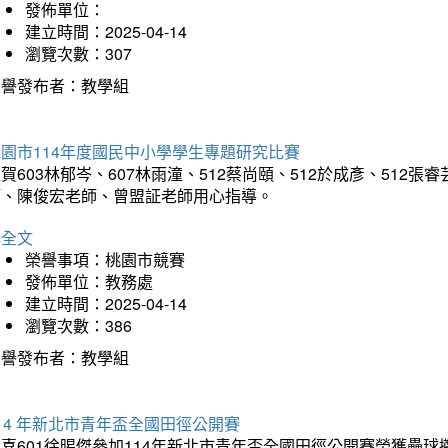
發佈單位：
建立時間：2025-04-14
瀏覽次數：307
榮譽發布者：教學組
園市114年度國民中小學學生專題研究比賽
賀603林郁岑、607林雨潼、512蔡尚頤、512於成彥、51
師、陳俊宏老師、曾盟証老師用心指導。
詳全文
榮譽事項：桃園市競賽
發佈單位：教務處
建立時間：2025-04-14
瀏覽次數：386
榮譽發布者：教學組
14 年新北市青年盃全國田徑公開賽
恭喜601徐晹傑參加114年新北市青年盃全國田徑公開賽榮獲壘