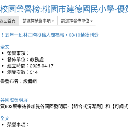
校園榮譽榜:桃園市建德國民小學-優
返回首頁
請選擇榮譽事項
請選擇發佈單位
！五年一班林芷昀投稿人間福報，03/10榮獲刊登
詳全文
榮譽事項：
發佈單位：教務處
建立時間：2025-04-17
瀏覽次數：314
榮譽發布者：設備組
曼谷國際發明展
狂賀602蔡宗祐參加曼谷國際發明展-【組合式清潔刷】和【可調
詳全文
榮譽事項：