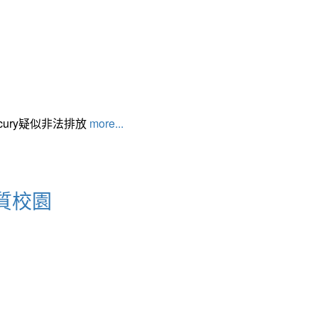
cury疑似非法排放
more...
質校園