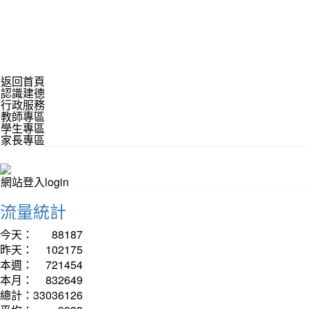
返回首頁
認識建德
行政服務
教師專區
學生專區
家長專區
網站登入login
流量統計
今天：
88187
昨天：
102175
本週：
721454
本月：
832649
總計：
33036126