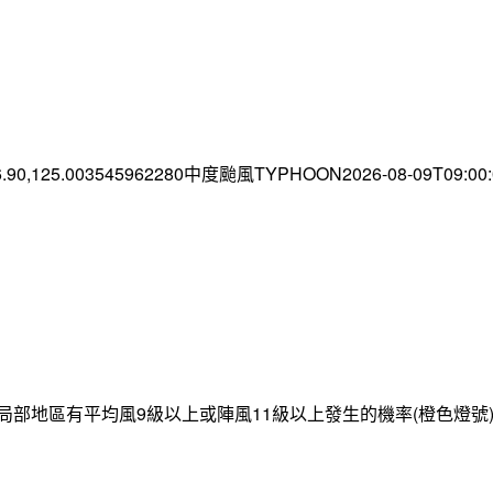
6.90,125.003545962280中度颱風TYPHOON2026-08-09T09:0
局部地區有平均風9級以上或陣風11級以上發生的機率(橙色燈號)