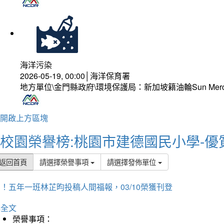
海洋污染
2026-05-19, 00:00│海洋保育署
地方單位\金門縣政府\環境保護局：新加坡籍油輪Sun Mer
開啟上方區塊
校園榮譽榜:桃園市建德國民小學-優
返回首頁
請選擇榮譽事項
請選擇發佈單位
！五年一班林芷昀投稿人間福報，03/10榮獲刊登
詳全文
榮譽事項：