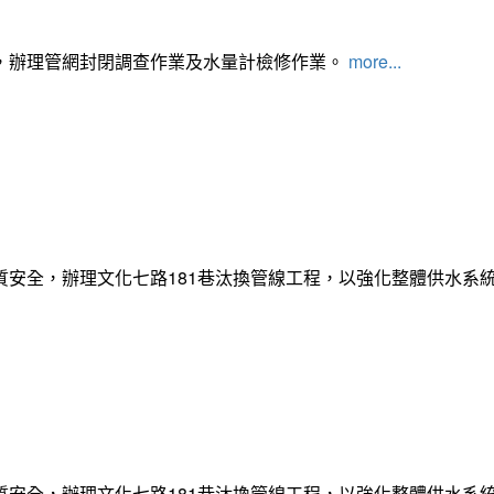
，辦理管網封閉調查作業及水量計檢修作業。
more...
質安全，辦理文化七路181巷汰換管線工程，以強化整體供水系
質安全，辦理文化七路181巷汰換管線工程，以強化整體供水系