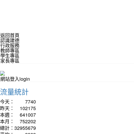
返回首頁
認識建德
行政服務
教師專區
學生專區
家長專區
網站登入login
流量統計
今天：
7740
昨天：
102175
本週：
641007
本月：
752202
總計：
32955679