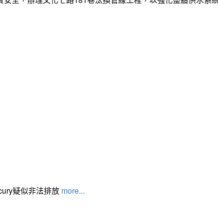
cury疑似非法排放
more...