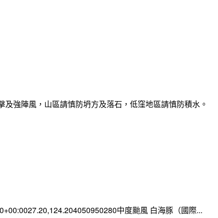
雷擊及強陣風，山區請慎防坍方及落石，低窪地區請慎防積水。
:00+00:0027.20,124.204050950280中度颱風 白海豚（國際...